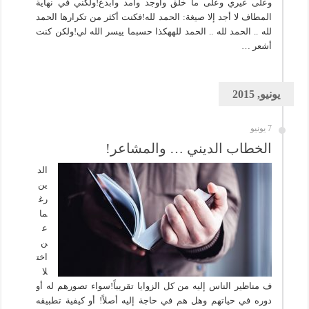
وعلى غيري وعلى ما خلق وأوجد وأمد وأبدع!ولكني في نهاية
المطاف لا أجد إلا صيغة: الحمد لله!فكنت أكثر من تكرارها الحمد
لله .. الحمد لله .. الحمد للههكذا حسبما ييسر الله لي!ولكن كنت
أشعر …
يونيو, 2015
7 يونيو
الخطاب الديني … والمشاعر!
الد
ين
رغ
ما
ع
ن
اخت
لا
ف مناظير الناس إليه من كل الزوايا تقريباً!سواء تصورهم له أو
دوره في حياتهم وهل هم في حاجة إليه أصلاً! أو كيفية تطبيقه