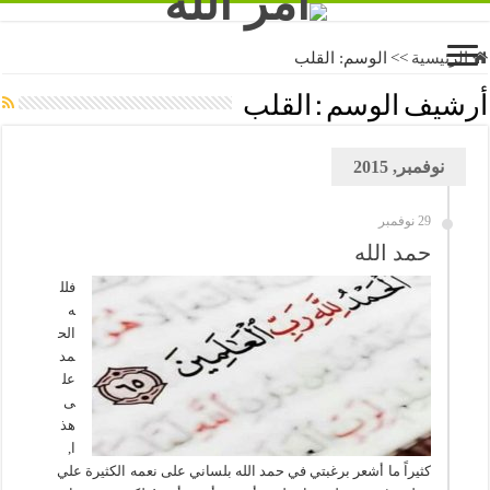
الرئيسية
>>
الوسم:
القلب
أرشيف الوسم :
القلب
نوفمبر, 2015
29 نوفمبر
حمد الله
فلل
ه
الح
مد
عل
ى
هذ
ا,
كثيراً ما أشعر برغبتي في حمد الله بلساني على نعمه الكثيرة علي