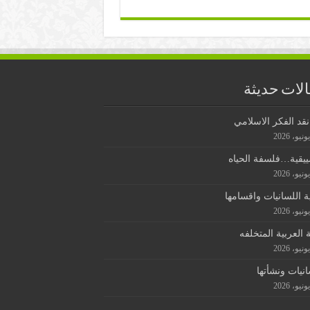
لات حديثة
قد الفكر الاسلامي
ييقية…فلسفة الحياه
ة اللسانيات واقسامها
ة العربية المتخلفه
انيات ونشأتها