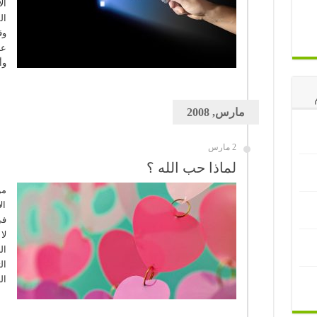
ال
ال
وق
عب
وأ
مارس, 2008
2 مارس
لماذا حب الله ؟
من
ال
في
لا
ال
ال
ال