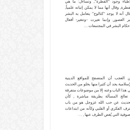
أطباء وجود “الفطرة”, وتساءل: ما هي
فطرة, وقال أنها مما لا يمكن إثباته علمياً,
ال أنه لا يوجد “كتالوج” يتعامل به البشر
ر العصور, وإنما تغيرت –وتتغير- أفعال
حكام البشر في المجتمعات …
 العجب أن المتصفح للمواقع الدينية
إسلامية يجد أن كثيرا منها يخلو من الحديث
 هذا الباب وعنه إلا من موضوعات متفرقة
 تعالج المسألة بطريقة مباشرة , كأن
حديث عن حب الله عزوجل هو من باب
ترف الفكري أو القلبي وكأنه من ابتداعات
صوفية التي يُغض الطرف عنها , …