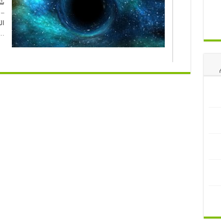
– 
ال
…