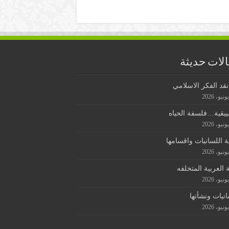
لات حديثة
قد الفكر الاسلامي
ييقية…فلسفة الحياه
ة اللسانيات واقسامها
ة العربية المتخلفه
انيات ونشأتها