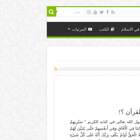
في الاسلام
الكتب
المرئيات
قرآن ؟!
ول الله تعالى في كتابه الكريم ” سَنُرِيهِمْ
اتِنَا فِي الْآفَاقِ وَفِي أَنفُسِهِمْ حَتَّى يَتَبَيَّنَ لَهُمْ
َّهُ الْحَقُّ أَوَلَمْ يَكْفِ بِرَبِّكَ أَنَّهُ عَلَى كُلِّ شَيْءٍ