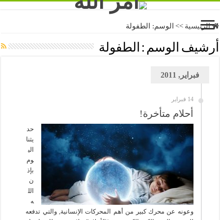
الرئيسية
>>
الوسم:
الطفولة
أرشيف الوسم :
الطفولة
فبراير, 2011
14 فبراير
أحلام متأخرة!
حد
يثنا
الي
وم
بإذ
ن
الل
ه
وعونه عن محرك كبير من أهم المحركات الإنسانية, والتي تدفعه