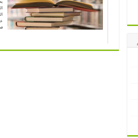
يص
ال
ال
عل
فع