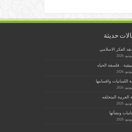
لات حديثة
قد الفكر الاسلامي
ييقية…فلسفة الحياه
ة اللسانيات واقسامها
ة العربية المتخلفه
انيات ونشأتها