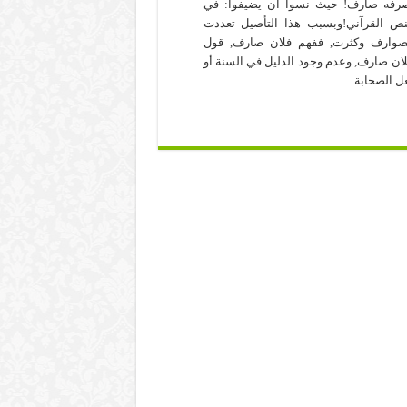
رفه صارف! حيث نسوا أن يضيفوا: في
نص القرآني!وبسبب هذا التأصيل تعددت
صوارف وكثرت, ففهم فلان صارف, قول
ان صارف, وعدم وجود الدليل في السنة أو
ل الصحابة …