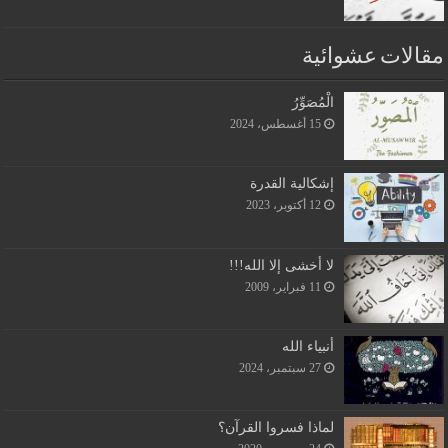
مقالات عشوائية
الْمُصَوِّرُ
15 أغسطس، 2024
إشكالية القدرة
12 أكتوبر، 2023
لا أخشى إلا الله!!!
11 فبراير، 2009
أنبياء الله
27 سبتمبر، 2024
لماذا فسروا القرآن؟