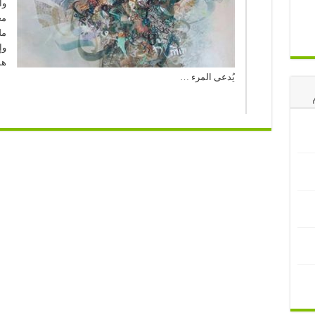
وأ
مج
مل
وإ
هو
يُدعى المرء …