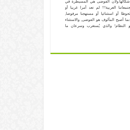
شكالها.ولأن الفوضى هي المسيطرة في
تمعاتنا العربية!!! لم تعد أمرا غريبا أو
حوظا أو استثنائيا أو مستهجنا مرفوضا,
نما أصبح المألوف هو الفوضى, والاستثناء
 النظام! والذي يُستغرب وسرعان ما