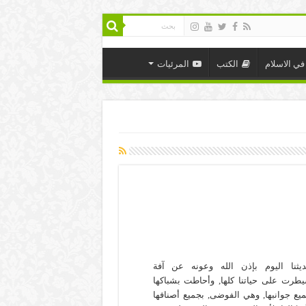
في الاسلام
الكتب
المرئيات
يثنا اليوم بإذن الله وعونه عن آفة
طرت على حياتنا كلها, وأحاطت بشباكها
يع جوانبها, وهي الفوضى, بجميع أصنافها