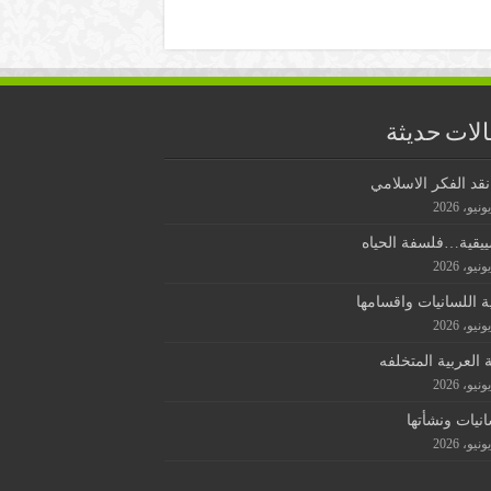
لات حديثة
قد الفكر الاسلامي
ييقية…فلسفة الحياه
ة اللسانيات واقسامها
ة العربية المتخلفه
انيات ونشأتها