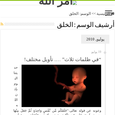
الرئيسية
>>
الوسم:
الخلق
أرشيف الوسم :
الخلق
يوليو, 2010
19 يوليو
“في ظلمات ثلاث” …. تأويل مختلف!
حد
يثنا
الي
وم
بإذ
ن
الل
ه
وعونه عن قوله تعالى:“خَلَقَكُم مِّن نَّفْسٍ وَاحِدَةٍ ثُمَّ جَعَلَ مِنْهَا