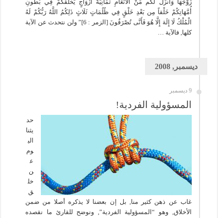
زَوْجَهَا وَأَنزَلَ لَكُم مِّنْ الْأَنْعَامِ ثَمَانِيَةَ أَزْوَاجٍ يَخْلُقُكُمْ فِي بُطُونِ
أُمَّهَاتِكُمْ خَلْقاً مِن بَعْدِ خَلْقٍ فِي ظُلُمَاتٍ ثَلَاثٍ ذَلِكُمُ اللَّهُ رَبُّكُمْ لَهُ
الْمُلْكُ لَا إِلَهَ إِلَّا هُوَ فَأَنَّى تُصْرَفُونَ [الزمر : 6]” ولن نتحدث عن الآية
كلها, فالآية …
ديسمبر, 2008
9 ديسمبر
المسؤولية الفردية!
حد
يثنا
الي
وم
ع
ن
خل
ق
غاب عن ذهن كثير منا, بل إن بعضنا لا يذكره أصلا من ضمن
الأخلاق, وهو “المسؤولية الفردية”, ونوضح للقارئ ما نقصده