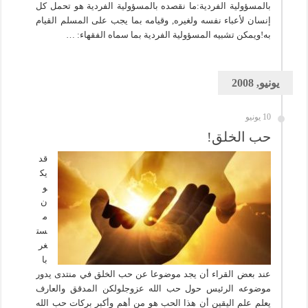
بالمسؤولية الفردية:ما نقصده بالمسؤولية الفردية هو تحمل كل
إنسان لأعباء نفسه ولغيره, وقيامه بما يجب على المسلم القيام
به!ويمكن تشبيه المسؤولية الفردية بما سماه الفقهاء: …
يونيو, 2008
10 يونيو
حب الخلق!
قد
يك
و
ن
م
ست
غر
با
عند بعض القراء أن يجد موضوعا عن حب الخلق في منتدى يدور
موضوعه الرئيس حول حب الله عزوجلولكن المدقق والعارف
يعلم علم اليقين أن هذا الحب هو من أهم وأكبر بركات حب الله