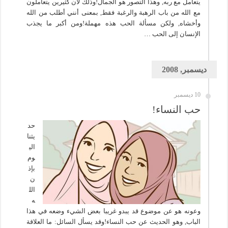
يتعامل مع ربه, وهذا التصور هو الجمال!وذلك لأن كثيرين يتعاملون
مع الله من باب الرهبة والرغبة فقط, بمعنى أنني أطلب من الله
وأخشاه, ولكن مسألة الحب هذه مهملة!ومن أكبر ما يجذب
الإنسان إلى الحب …
ديسمبر, 2008
10 ديسمبر
حب النساء!
حد
يثنا
الي
وم
بإذ
ن
الل
ه
وعونه هو عن موضوع قد يبدو غريبا بعض الشيء وضعه في هذا
الباب, وهو الحديث عن حب النساء!وقد يسأل السائل: ما العلاقة