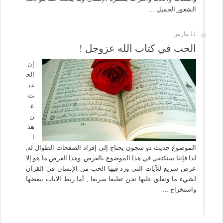
الشعور الجميل …
11 مارس
الحب في كتاب الله عزوجل !
إن
الح
دي
ث
ع
ن
هذ
ا
الموضوع حديث ذو شجون يحتاج إلى إفراد الصفحات الطوال له,
لذا فإننا سنكتفي في هذا الموضوع بالعرض. وهذا العرض ما هو إلا
عرض سريع للآيات التي ورد فيها الحب من الإنسان في القرآن
لشيء ما ونعلق عليها نحن تعليقا سريعا , أما ربط الآيات ببعضها
واستخراج …