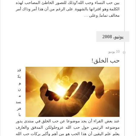
بين حب النساء وحب الله؟وذلك للتصور الخاطئ المصاحب لهذه
الكلمة وهو اقترانها بالشهوة. على الرغم من أن هذا أمر وذاك أمر
مخالف تماما, وعلى …
يونيو, 2008
10 يونيو
حب الخلق!
قد
يك
و
ن
م
ست
غر
با
عند بعض القراء أن يجد موضوعا عن حب الخلق في منتدى يدور
موضوعه الرئيس حول حب الله عزوجلولكن المدقق والعارف
يعلم علم اليقين أن هذا الحب هو من أهم وأكبر بركات حب الله