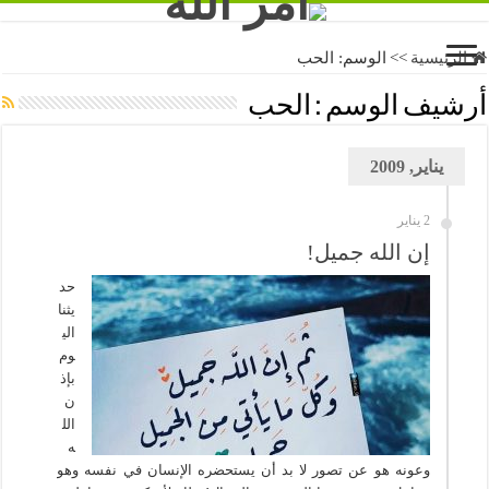
الرئيسية
>>
الوسم:
الحب
أرشيف الوسم :
الحب
يناير, 2009
2 يناير
إن الله جميل!
حد
يثنا
الي
وم
بإذ
ن
الل
ه
وعونه هو عن تصور لا بد أن يستحضره الإنسان في نفسه وهو