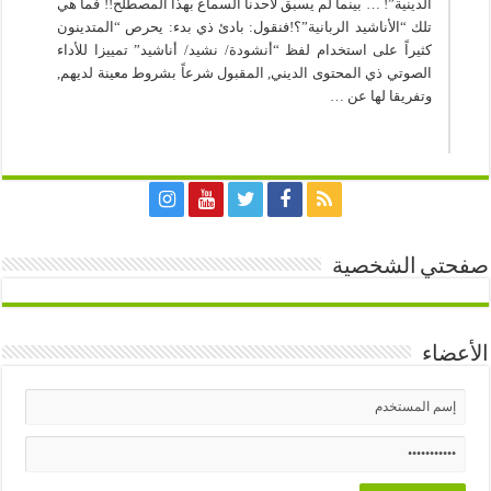
الدينية”! … بينما لم يسبق لأحدنا السماع بهذا المصطلح!! فما هي
تلك “الأناشيد الربانية”؟!فنقول: بادئ ذي بدء: يحرص “المتدينون
كثيراً على استخدام لفظ “أنشودة/ نشيد/ أناشيد” تمييزا للأداء
الصوتي ذي المحتوى الديني, المقبول شرعاً بشروط معينة لديهم,
وتفريقا لها عن …
صفحتي الشخصية
الأعضاء