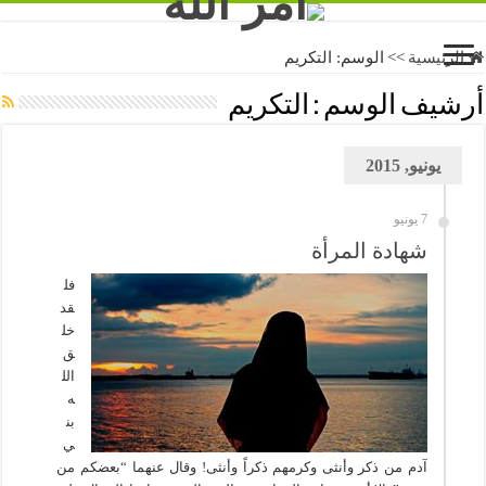
الرئيسية
>>
الوسم:
التكريم
أرشيف الوسم :
التكريم
يونيو, 2015
7 يونيو
شهادة المرأة
فل
قد
خل
ق
الل
ه
بن
ي
آدم من ذكر وأنثى وكرمهم ذكراً وأنثى! وقال عنهما “بعضكم من