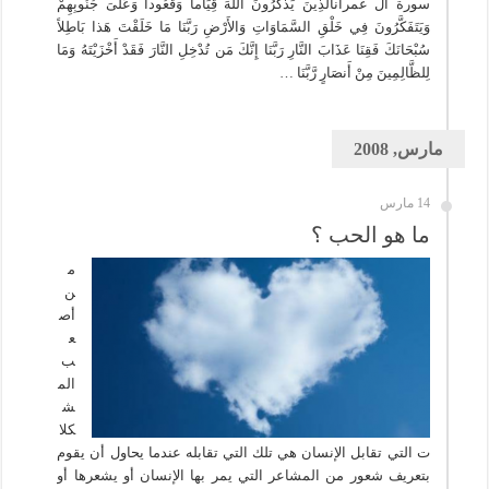
سورة آل عمرانالَّذِينَ يَذْكُرُونَ اللّهَ قِيَاماً وَقُعُوداً وَعَلَىَ جُنُوبِهِمْ
وَيَتَفَكَّرُونَ فِي خَلْقِ السَّمَاوَاتِ وَالأَرْضِ رَبَّنَا مَا خَلَقْتَ هَذا بَاطِلاً
سُبْحَانَكَ فَقِنَا عَذَابَ النَّارِ رَبَّنَا إِنَّكَ مَن تُدْخِلِ النَّارَ فَقَدْ أَخْزَيْتَهُ وَمَا
لِلظَّالِمِينَ مِنْ أَنصَارٍ رَّبَّنَا …
مارس, 2008
14 مارس
ما هو الحب ؟
م
ن
أص
ع
ب
الم
ش
كلا
ت التي تقابل الإنسان هي تلك التي تقابله عندما يحاول أن يقوم
بتعريف شعور من المشاعر التي يمر بها الإنسان أو يشعرها أو