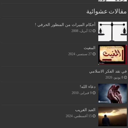
مقالات عشوائية
أحكام الميراث من المنظور الحرفي !
12 أبريل، 2008
المغيث
27 سبتمبر، 2024
في نقد الفكر الاسلامي
8 يونيو، 2026
دعاء الله!
9 فبراير، 2010
العبد الغريب
15 أغسطس، 2024