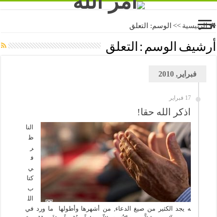
الرئيسية
>>
الوسم:
التعلق
أرشيف الوسم :
التعلق
فبراير, 2010
17 فبراير
اذكر الله حقا!
النا
ظ
ر
ف
ي
كتا
ب
الل
ه يجد الكثير من صيغ الدعاء, من أشهرها وأطولها ما ورد في