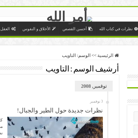
نظرات في كتاب الله
أحسن القصص
الأخلاق و النفوس
العقل 
الرئيسية
>>
الوسم:
التاويب
أرشيف الوسم :
التاويب
نوفمبر, 2008
3 نوفمبر
نظرات جديدة حول الطير والجبال!
كا
من
نظ