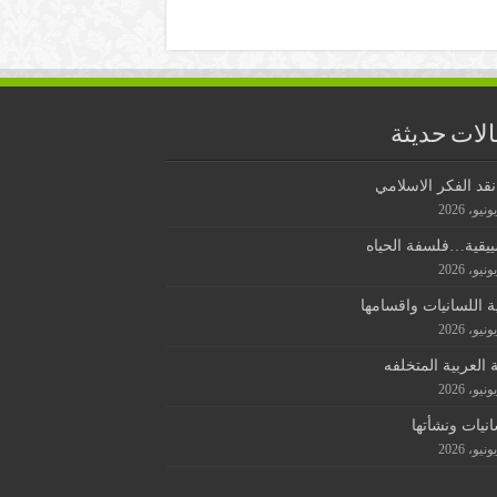
لات حديثة
قد الفكر الاسلامي
ييقية…فلسفة الحياه
ة اللسانيات واقسامها
ة العربية المتخلفه
انيات ونشأتها