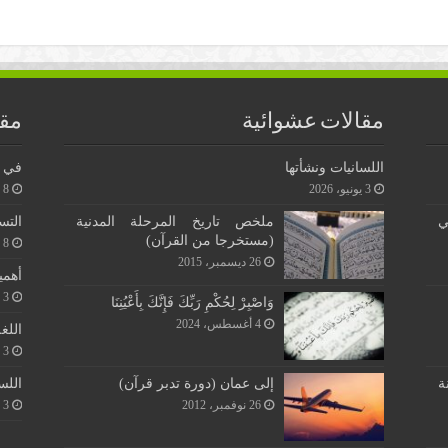
مقالات عشوائية
مقا
اللسانيات ونشأتها
في ن
3 يونيو، 2026
8 يونيو، 2026
ي
ملخص تاريخ المرحلة المدنية
التس
(مستخرجا من القرآن)
8 يونيو، 2026
26 ديسمبر، 2015
أهمي
3 يونيو، 2026
وَاصْبِرْ لِحُكْمِ رَبِّكَ فَإِنَّكَ بِأَعْيُنِنَا
4 أغسطس، 2024
اللغ
3 يونيو، 2026
اللس
ة
إلى عمان (دورة تدبر قرآن)
3 يونيو، 2026
26 نوفمبر، 2012