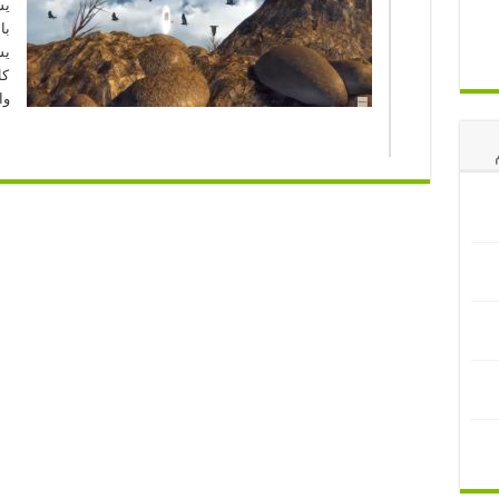
يش
با
يس
كل
وا