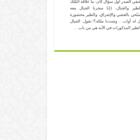
في الصدر:أول سؤال كان: ما علاقة المٌلك
لطير والجبال، {إنا سخرنا الجبال معه
بّحن بالعشي والإشراق، والطير محشورة
 له أواب… وشددنا ملكه؟!.نقول: الجبال
لطير المذكورات في الآية هي من باب …