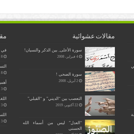
مقالات عشوائية
مقا
سورة الأعلى, بين الذكر والنسيان!
في ن
4 فبراير، 2008
8 يونيو، 2026
ي
التس
8 يونيو، 2026
سورة الضحى !
2 أبريل، 2008
أهمي
3 يونيو، 2026
اللغ
التعصب بين “الديني” و “القبلي”
3 يونيو، 2026
22 أكتوبر، 2019
اللس
ة
3 يونيو، 2026
“العدل” ليس من أسماء الله
الحسنى