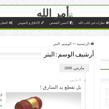
نظرات في كتاب الله
أحسن القصص
الأخلاق و النفوس
العقل 
الرئيسية
>>
الوسم:
البتر
أرشيف الوسم :
البتر
مارس, 2008
25 مارس
بل تقطع يد السارق !
لإ
با
يت