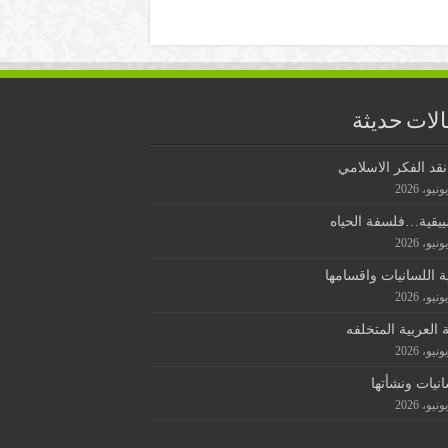
لات حديثة
قد الفكر الاسلامي
ييقية…فلسفة الحياه
ة اللسانيات واقسامها
ة العربية المتخلفه
انيات ونشأتها