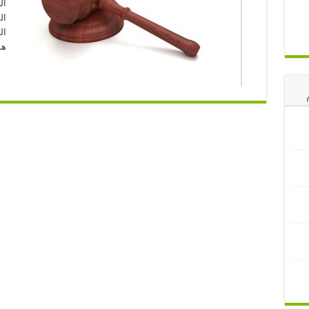
ال
ال
ال
هذ