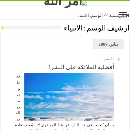
الرئيسية
>>
الوسم:
الانبياء
أرشيف الوسم :
الانبياء
يناير, 2009
16 يناير
أفضلية الملائكة على البشر!
قد
يك
و
ن
م
ن
الغ
ري
ب أن يُتحدث في هذا الباب عن هذا الموضوع, لأنه يُصنف عادة