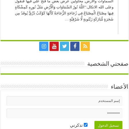
السماوات والأرض, محاولين عرض بعض ما فُتح علي فيها فنقول
وعلى الله الاتكال:“اللَّهُ نُورُ السَّمَاوَاتِ وَالْأَرْضِ مَثَلُ نُورِهِ كَمِشْكَاةٍ
فِيهَا مِصْبَاحٌ الْمِصْبَاحُ فِي زُجَاجَةٍ الزُّجَاجَةُ كَأَنَّهَا كَوْكَبٌ دُرِّيٌّ يُوقَدُ مِن
شَجَرَةٍ مُّبَارَكَةٍ زَيْتُونِةٍ لَّا شَرْقِيَّةٍ …
صفحتي الشخصية
الأعضاء
تذكرني