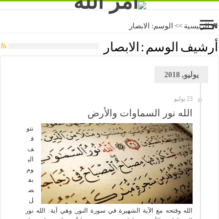
الرئيسية
>>
الوسم:
الابصار
أرشيف الوسم :
الابصار
يوليو, 2018
23 يوليو
الله نور السماوات والأرض
نتو
ق
ف
الي
وم
بف
ض
ل
الله وفتحه مع الآية الشهيرة في سورة النور, وهي آية: الله نور