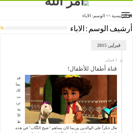
الرئيسية
>>
الوسم:
الاباء
أرشيف الوسم :
الاباء
فبراير, 2015
3 فبراير
قناة أطفال للأطفال!
قد
يما
كان
ت
ترب
ية
الأ
ط
فال حكراً على الوالدين, وربما كان يساهم “شيخ الكُتّاب” في هذه