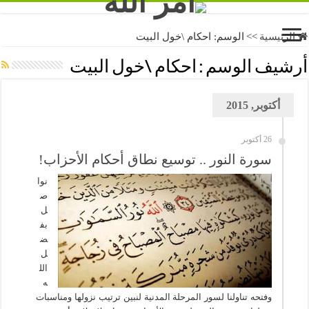
الرئيسية
>>
الوسم:
احكام \خول البيت
أرشيف الوسم :
احكام \خول البيت
أكتوبر, 2015
26 أكتوبر
سورة النور .. توسيع نطاق أحكام الأحزاب!
نوا
ص
ل
بف
ض
ل
الل
ه
وفتحه تناولنا لسور المرحلة المدنية لنبين ترتيب نزولها ومناسبات