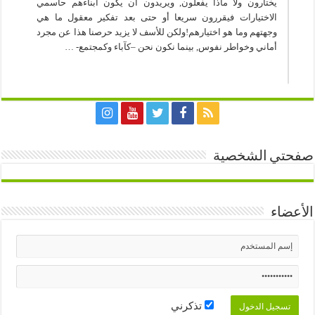
يختارون ولا ماذا يفعلون, ويريدون أن يكون أبناءهم حاسمي
الاختيارات فيقررون سريعا أو حتى بعد تفكير معقول ما هي
وجهتهم وما هو اختيارهم!ولكن للأسف لا يزيد حرصنا هذا عن مجرد
أماني وخواطر نفوس, بينما نكون نحن –كآباء وكمجتمع- …
صفحتي الشخصية
الأعضاء
تذكرني