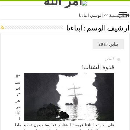
الرئيسية
>>
الوسم:
ابناءنا
أرشيف الوسم :
ابناءنا
يناير, 2015
7 يناير
قدوة الشتات!
“ال
شت
ات
”ي
حر
ص
جُلن
ا
على ألا يقع أبناءنا فريسة للشتات, فلا يستطيعون تحديد ماذا