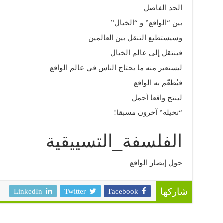
الحد الفاصل
بين “الواقع” و “الخيال”
وسيستطيع التنقل بين العالمين
فينتقل إلى عالم الخيال
ليستعير منه ما يحتاج الناس في عالم الواقع
فيُطعّم به الواقع
لينتج واقعا أجمل
“تخيله” آخرون مسبقا!
الفلسفة_التسييقية
حول إبصار الواقع
LinkedIn
Twitter
Facebook
شاركها