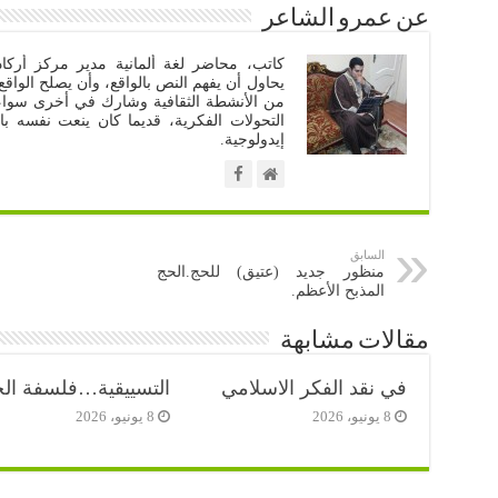
عن عمرو الشاعر
كاتب، محاضر لغة ألمانية مدير مركز أركاد
يحاول أن يفهم النص بالواقع، وأن يصلح الواقع
من الأنشطة الثقافية وشارك في أخرى سواء أ
التحولات الفكرية، قديما كان ينعت نفسه با
إيدولوجية.
السابق
منظور جديد (عتيق) للحج.الحج
المذبح الأعظم.
مقالات مشابهة
في نقد الفكر الاسلامي
التسييقية…فلسفة الح
8 يونيو، 2026
8 يونيو، 2026