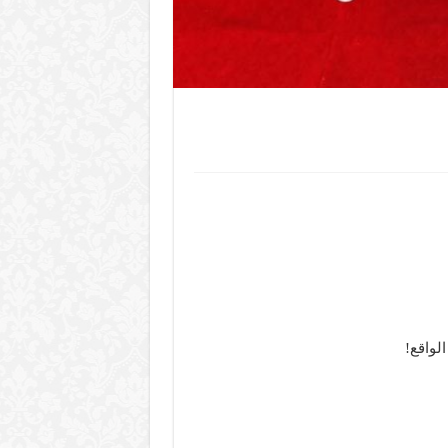
لواقع!