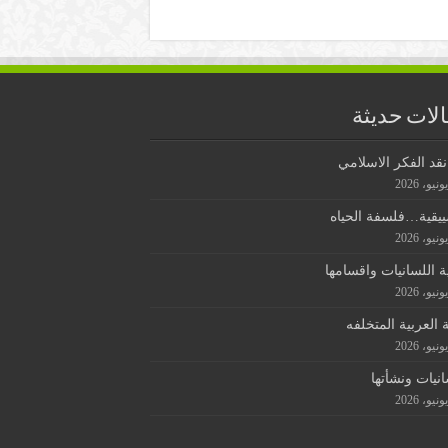
لات حديثة
قد الفكر الاسلامي
ييقية…فلسفة الحياه
ة اللسانيات واقسامها
ة العربية المتخلفه
انيات ونشأتها