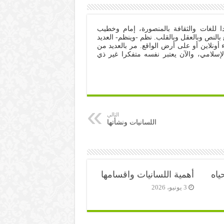
ا للغات والثقافة بالمنصورة، إمام وخطيب
 بالنص وبالعقل وبالقلب. نظم -وينظم- العديد
ونلاين أو على أرض الواقع. مر بالعديد من
لإسلامي، والآن يعتبر نفسه متفكرا غير ذي
التالي
اللسانيات ونشأتها
ياه
أهمية اللسانيات واقسامها
3 يونيو، 2026