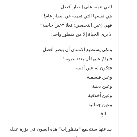
التي تعينه على إبصار أفضل
هي نفسها التي تعميه عن إبصار عام!
فهي (عين التخصص) فعلا “عين خاصة”
لا ترى الحياة إلا من منظور واحد!
ولكي يستطيع الإنسان أن يبصر أفضل
فلِزامٌ عليها أن يعدد عيونه!
فتكون له عين أدبية
وعين فلسفية
وعين دينية
وعين أخلاقية
وعين جمالية
… الخ
ساعتها ستتجمع “منظورات” هذه العيون في بؤرة عقله