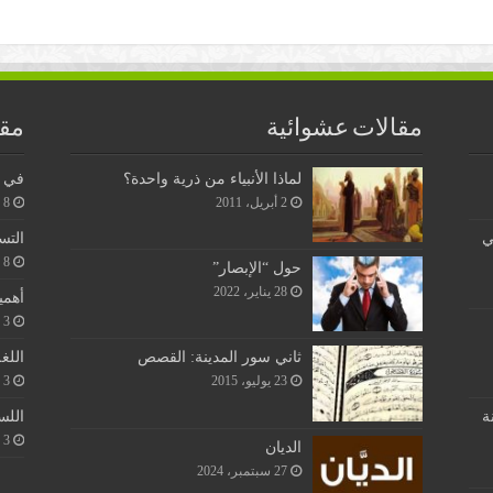
مقالات عشوائية
مقا
لماذا الأنبياء من ذرية واحدة؟
في ن
2 أبريل، 2011
8 يونيو، 2026
ي
التس
8 يونيو، 2026
حول “الإبصار”
28 يناير، 2022
أهمي
3 يونيو، 2026
اللغ
ثاني سور المدينة: القصص
3 يونيو، 2026
23 يوليو، 2015
اللس
ة
3 يونيو، 2026
الديان
27 سبتمبر، 2024