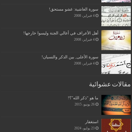
سورة الغاشية: غشو مستحق!
4 فبراير، 2008
أهل الأعراف في أعالي الجنة وليسوا خارجها!
4 فبراير، 2008
سورة الأعلى, بين الذكر والنسيان!
4 فبراير، 2008
مقالات عشوائية
ما هو “ذكر الله”؟!
26 يونيو، 2015
استغفار
23 يوليو، 2024