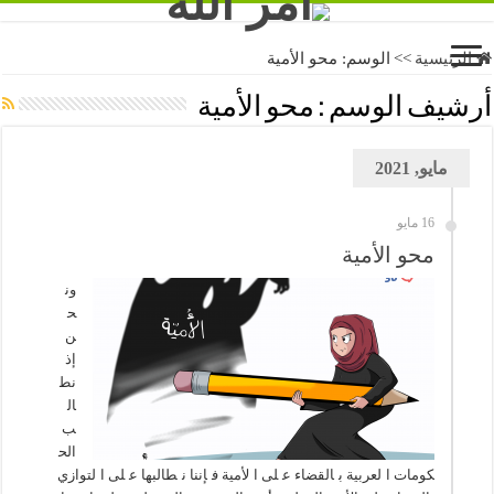
الرئيسية
>>
الوسم:
محو الأمية
أرشيف الوسم :
محو الأمية
مايو, 2021
16 مايو
محو الأمية
ون
ح
ن
إذ
نط
ال
ب
الح
كومات العربية بالقضاء على الأمية فإننا نطالبها على التوازي