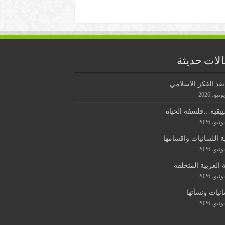
لات حديثة
قد الفكر الاسلامي
ييقية…فلسفة الحياه
ة اللسانيات واقسامها
ة العربية المتخلفه
انيات ونشأتها