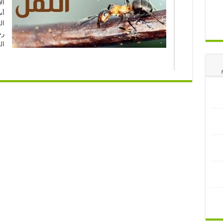
ال
أس
ال
رج
ال