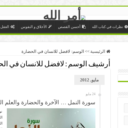
نظرات في كتاب الله
أحسن القصص
الأخلاق و النفوس
العقل 
الرئيسية
>>
الوسم:
لافضل للانسان في الحضارة
أرشيف الوسم :
لافضل للانسان في ال
مايو, 2012
24 مايو
سورة النمل … الآخرة والحضارة والعلم ال
نو
ال
ال