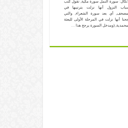
اتكال: سورة النمل سورة مكية, تقول كتب
باب النزول أنها نزلت بترتيبها في
مصحف, أي بعد سورة الشعراء, والتي
حنا أنها نزلت في المرحلة الأولى للبعثة
محمدية, (ومدخل السورة يرجح هذا …