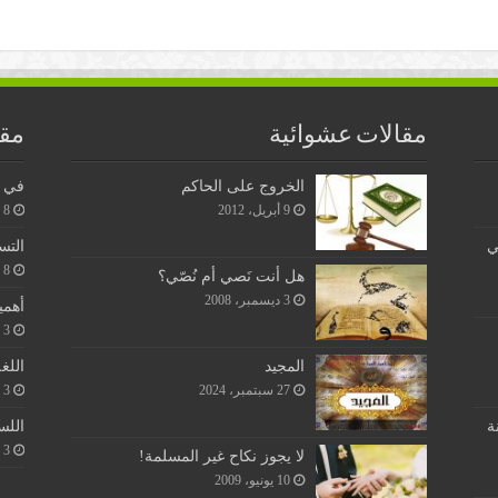
مقالات عشوائية
مقا
الخروج على الحاكم
في ن
9 أبريل، 2012
8 يونيو، 2026
ي
التس
8 يونيو، 2026
هل أنت نَصي أم نُصّي؟
3 ديسمبر، 2008
أهمي
3 يونيو، 2026
اللغ
المجيد
3 يونيو، 2026
27 سبتمبر، 2024
اللس
ة
3 يونيو، 2026
لا يجوز نكاح غير المسلمة!
10 يونيو، 2009