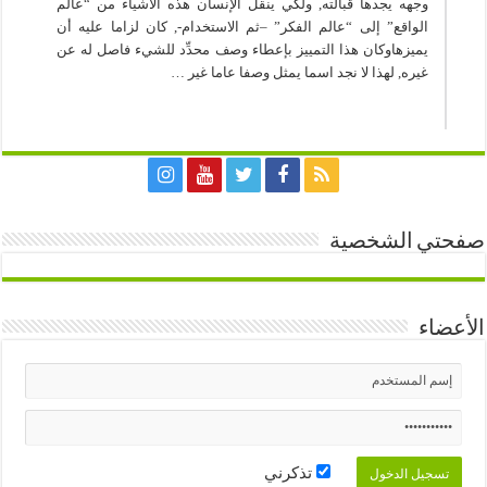
وجهه يجدها قبالته, ولكي ينقل الإنسان هذه الأشياء من “عالم
الواقع” إلى “عالم الفكر” –ثم الاستخدام-, كان لزاما عليه أن
يميزهاوكان هذا التمييز بإعطاء وصف محدِّد للشيء فاصل له عن
غيره, لهذا لا نجد اسما يمثل وصفا عاما غير …
صفحتي الشخصية
الأعضاء
تذكرني