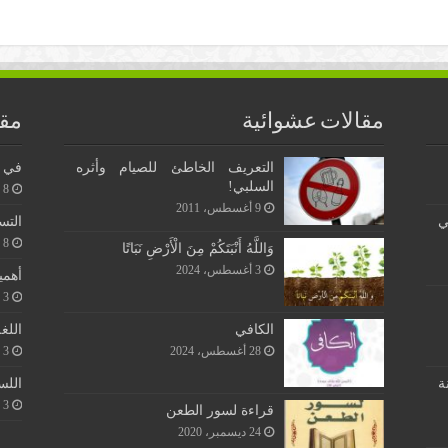
مقالات عشوائية
مقا
التعريف الخاطئ للصيام وأثره
في ن
السلبي!
8 يونيو، 2026
9 أغسطس، 2011
ي
التس
8 يونيو، 2026
وَاللَّهُ أَنْبَتَكُمْ مِنَ الْأَرْضِ نَبَاتًا
3 أغسطس، 2024
أهمي
3 يونيو، 2026
اللغ
الكافي
3 يونيو، 2026
28 أغسطس، 2024
اللس
ة
3 يونيو، 2026
قراءة لسور الطعن
24 ديسمبر، 2020