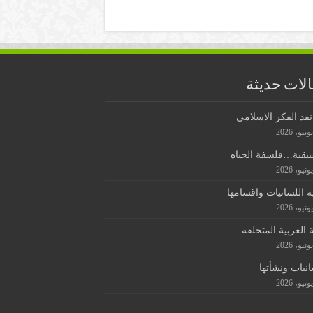
لات حديثة
قد الفكر الاسلامي
ييقية…فلسفة الحياه
ة اللسانيات واقسامها
ة العربية المتخلفه
انيات ونشأتها