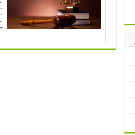
ال
مت
حا
ال
وه