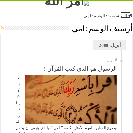
الرئيسية
>>
الوسم:
امي
أرشيف الوسم :
امي
أبريل, 2008
6 أبريل
الرسول هو الذي كتب القرآن !
بع
د
أن
ذك
رنا
ف
ي
الم
وضوع السابق الفهم الأمثل لكلمة ” أمي ” والذي ينبغي أن يحمل