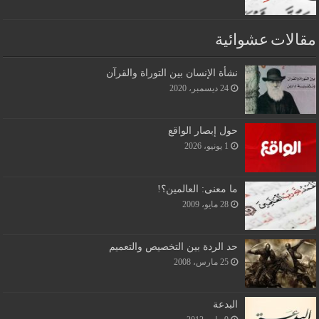
مقالات عشوائية
نشأة الإنسان بين التوراة والقرآن
24 ديسمبر، 2020
حول إبصار الواقع
1 يونيو، 2026
ما معنى: العالمين؟!
28 مايو، 2009
حد الردة بين التخصيص والتعميم
25 مارس، 2008
البدعة