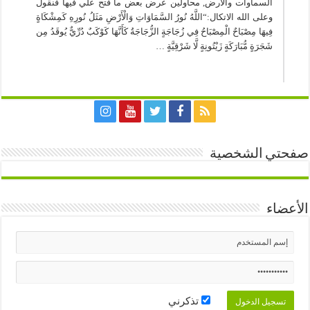
السماوات والأرض, محاولين عرض بعض ما فُتح علي فيها فنقول
وعلى الله الاتكال:“اللَّهُ نُورُ السَّمَاوَاتِ وَالْأَرْضِ مَثَلُ نُورِهِ كَمِشْكَاةٍ
فِيهَا مِصْبَاحٌ الْمِصْبَاحُ فِي زُجَاجَةٍ الزُّجَاجَةُ كَأَنَّهَا كَوْكَبٌ دُرِّيٌّ يُوقَدُ مِن
شَجَرَةٍ مُّبَارَكَةٍ زَيْتُونِةٍ لَّا شَرْقِيَّةٍ …
صفحتي الشخصية
الأعضاء
تذكرني