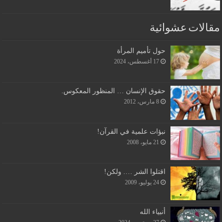
مقالات عشوائية
حول تأميم المرأة
17 أغسطس، 2024
حقوق الإنسان … المنظور المعكوس.
8 مارس، 2012
نبؤات علمية في القرآن!
21 مايو، 2008
اقتلوا الشر …. ولكن!
24 يوليو، 2009
أنبياء الله