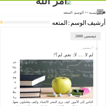
الرئيسية
>>
الوسم:
المتعه
أرشيف الوسم :
المتعه
ديسمبر, 2008
7 ديسمبر
لم لا …. لا: نعم, لم؟!
حد
يثنا
الي
وم
ع
ن
نظ
رة
الناس إلى الأمور, كيف يرى البشر الأشياء, وكيف يتعاملون معها,