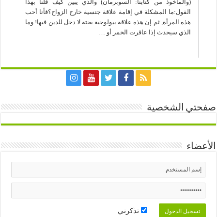
(والمأخوذ من كتابنا: السوبرمان) والذي يبين كيف قلنا بهذا
القول:ما المشكلة في إقامة علاقة جنسية خارج الزواج؟فأنا أحب
هذه المرأة, ثم إن هذه علاقة بيولوجية بحتة لا دخل للدين فيها! وما
الذي سيحدث إذا عاقرت الخمر أو …
صفحتي الشخصية
الأعضاء
تذكرني