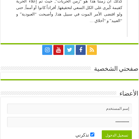
كذلك أن زمننا هذا هو “زمن الحريات”, حيث تم إعلاء الحرية
كقيمة كُبرى على الكل السعي لتحقيقها, أفراداً كانوا أو أمماً, حتى
ولو اقتضى الأمر الموت في سبيل هذا, وأصبحت “العبودية” و
“العبيد” و “أخلاق …
صفحتي الشخصية
الأعضاء
تذكرني