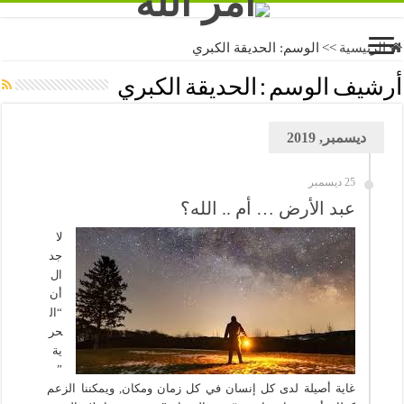
الرئيسية
>>
الوسم:
الحديقة الكبري
أرشيف الوسم :
الحديقة الكبري
ديسمبر, 2019
25 ديسمبر
عبد الأرض … أم .. الله؟
لا
جد
ال
أن
“ال
حر
ية
”
غاية أصيلة لدى كل إنسان في كل زمان ومكان, ويمكننا الزعم