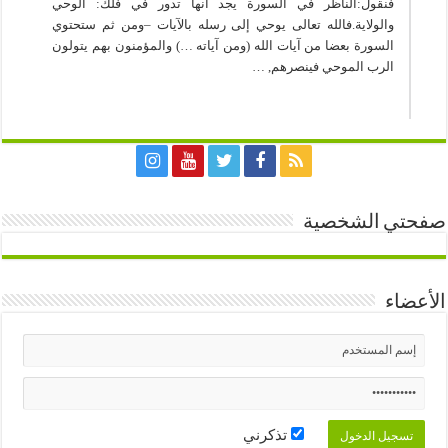
فنقول:الناظر في السورة يجد أنها تدور في فلك: الوحي
والولاية.فالله تعالى يوحي إلى رسله بالآيات –ومن ثم ستحتوي
السورة بعضا من آيات الله (ومن آياته …) والمؤمنون بهم يتولون
الرب الموحي فينصرهم, …
صفحتي الشخصية
الأعضاء
تذكرني