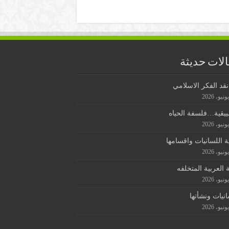
لات حديثة
قد الفكر الاسلامي
ييقية…فلسفة الحياه
ة اللسانيات واقسامها
ة العربية المتخلفه
انيات ونشأتها