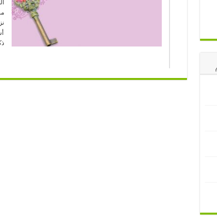
ال
مد
نز
أس
ذك