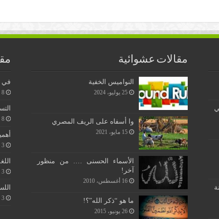
مقالات عشوائية
مقا
النواميس الخفية
في ن
25 يوليو، 2024
8 يونيو، 2026
ي
التس
8 يونيو، 2026
وا أسفاه على الريف المصري
15 مايو، 2021
أهمي
3 يونيو، 2026
اللغ
الأسماء الحسنى …. من منظور
آخر!
3 يونيو، 2026
16 أغسطس، 2010
اللس
ة
3 يونيو، 2026
ما هو “ذكر الله”؟!
26 يونيو، 2015