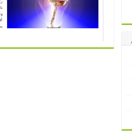
رأ
نا
وج
أق
يس