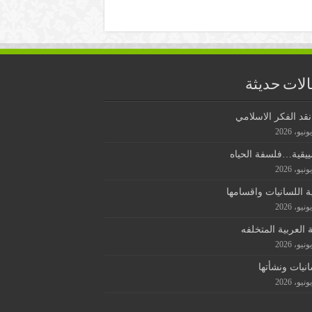
لات حديثة
قد الفكر الاسلامي
ييقية…فلسفة الحياه
ة اللسانيات واقسامها
ة العربية المتخلفه
انيات ونشأتها