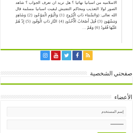
الاسلاميه من اسبانيا نهائيا ؟ هل تريد ان تعرف الجواب ؟ شاهد
الصور لولا التعذيب ومحاكم التفتيش لبقيت اسبانيا مسلمة قال
الله تعالى: (وَالسَّمَاء ذَاتِ الْبُرُوجِ {1} وَالْيَوْمِ الْمَوْعُودِ {2} وَشَاهِدٍ
وَمَشْهُودٍ {3} قُتِلَ أَصْحَابُ الْأُخْدُودِ {4} النَّارِ ذَاتِ الْوَقُودِ {5} إِذْ هُمْ
عَلَيْهَا قُعُودٌ {6} وَهُمْ …
صفحتي الشخصية
الأعضاء