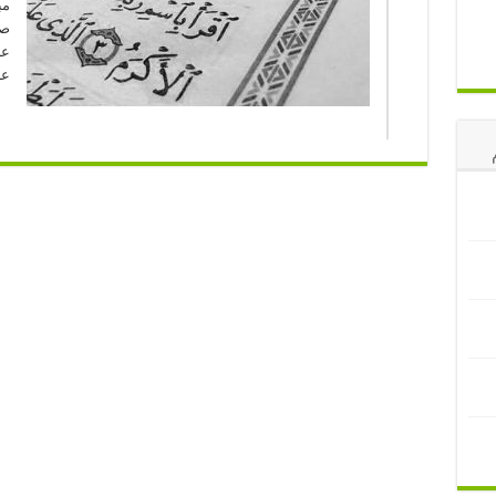
مب
صح
عز
عز