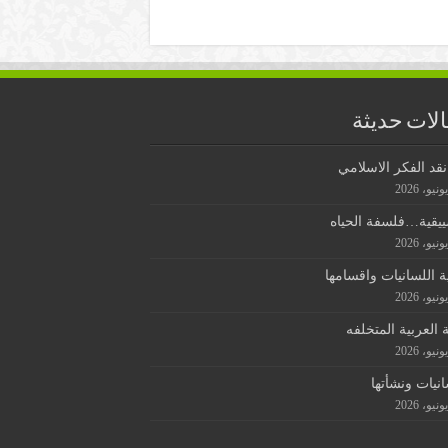
لات حديثة
قد الفكر الاسلامي
ييقية…فلسفة الحياه
ة اللسانيات واقسامها
ة العربية المتخلفه
انيات ونشأتها