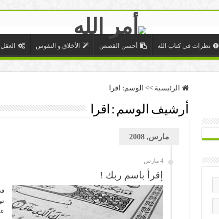
نظرات في كتاب الله
أحسن القصص
الأخلاق و النفوس
العقل 
الرئيسية
>>
الوسم:
اقرا
أرشيف الوسم :
اقرا
مارس, 2008
4 مارس
إقرأ باسم ربك !
قد
تو
عل