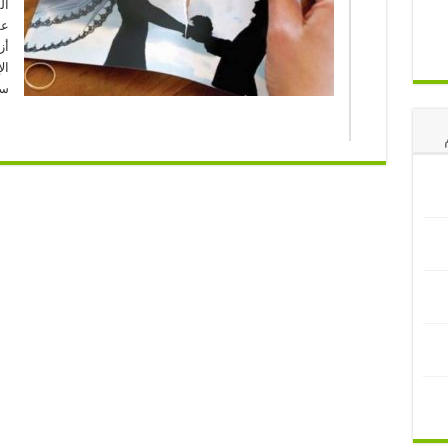
ال
ع
أز
ال
سو