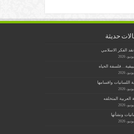
لات حديثة
قد الفكر الاسلامي
ييقية…فلسفة الحياه
ة اللسانيات واقسامها
ة العربية المتخلفه
انيات ونشأتها