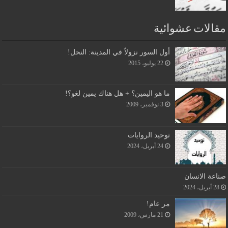
مقالات عشوائية
أول السور نزولاً في المدينة: النحل!
22 يوليو، 2015
ما هو اليمين؟ + هل هناك يمين لغو؟!
3 نوفمبر، 2009
توحيد الروايات
24 أبريل، 2024
صناعة الانسان
28 أبريل، 2024
مر عام!
21 مارس، 2009