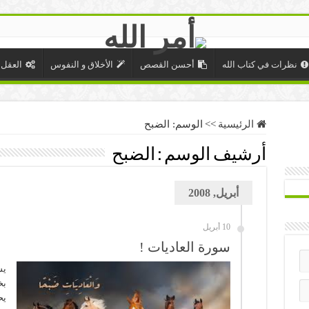
نظرات في كتاب الله
أحسن القصص
الأخلاق و النفوس
العقل 
الرئيسية
>>
الوسم:
الضبح
أرشيف الوسم :
الضبح
أبريل, 2008
10 أبريل
سورة العاديات !
يش
بخ
يح