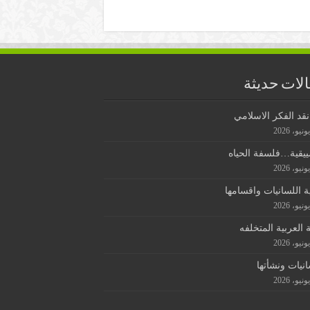
لات حديثة
قد الفكر الاسلامي
ييقية…فلسفة الحياه
ة اللسانيات واقسامها
ة العربية المتخلفه
انيات ونشأتها