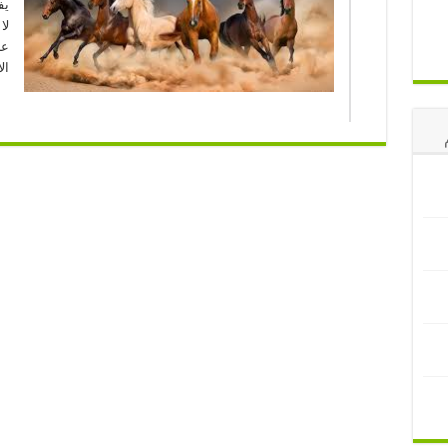
يف
لا
عل
ال