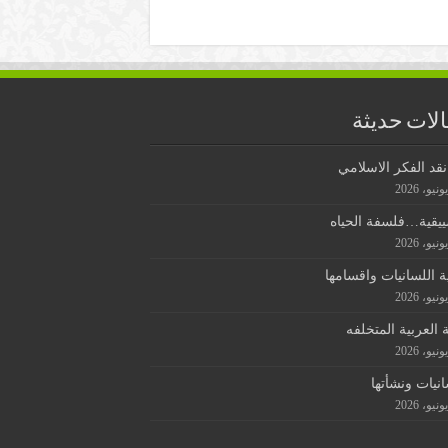
لات حديثة
قد الفكر الاسلامي
ييقية…فلسفة الحياه
ة اللسانيات واقسامها
ة العربية المتخلفه
انيات ونشأتها