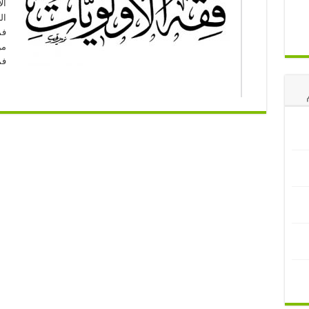
ال
ال
فم
من
فم