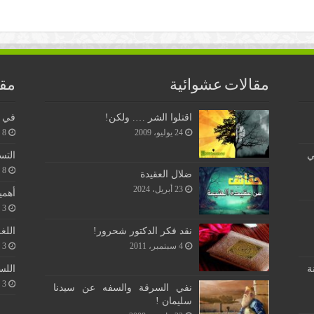
مقالات عشوائية
مقا
اقتلوا الشر …. ولكن!
في ن
24 يوليو، 2009
8 يونيو، 2026
ي
التس
8 يونيو، 2026
ضلال العقيدة
23 أبريل، 2024
أهمي
3 يونيو، 2026
اللغ
نقد فكر الدكتور شحرور!
3 يونيو، 2026
4 سبتمبر، 2011
اللس
ة
3 يونيو، 2026
نفي السرقة والسفه عن سيدنا
سليمان !