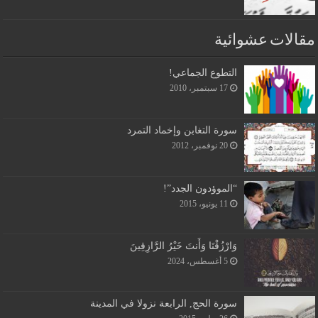
مقالات عشوائية
التطوع الجماعي!
17 سبتمبر، 2010
سورة التغابن وإخماد التمرد
20 نوفمبر، 2012
“الموؤدون الجدد”!
11 يونيو، 2015
وَارْزُقْنَا وَأَنتَ خَيْرُ الرَّازِقِينَ
5 أغسطس، 2024
سورة الحج, الرابعة نزولا في المدينة