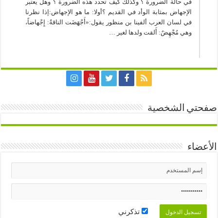
في حالة الضرورة ؟ وكذلك كيف تحدد هذه الضرورة ؟ وهل يعتبر
الإجهاض بمثابة الوأد في القديم ؟أولا: ما هو الإجهاض:إذا نظرنا
في لسان العرب ألفينا بن منظور يقول:«أَجْهَضَت الناقةُ: إِجْهاضاً،
وهي مُجْهِضٌ: أَلقت ولدها لغير …
صفحتي الشخصية
الأعضاء
تذكرني