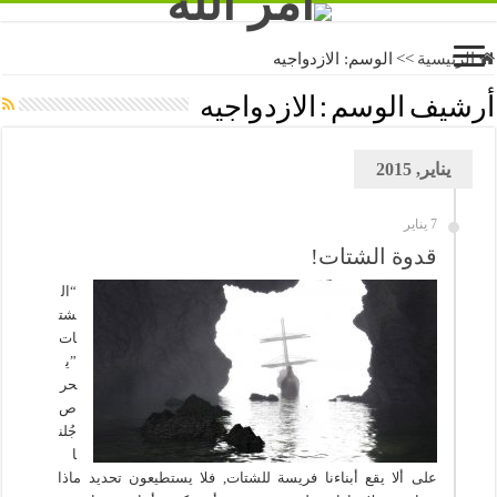
الرئيسية
>>
الوسم:
الازدواجيه
أرشيف الوسم :
الازدواجيه
يناير, 2015
7 يناير
قدوة الشتات!
“ال
شت
ات
”ي
حر
ص
جُلن
ا
على ألا يقع أبناءنا فريسة للشتات, فلا يستطيعون تحديد ماذا