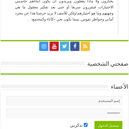
يختارون ولا ماذا يفعلون, ويريدون أن يكون أبناءهم حاسمي
الاختيارات فيقررون سريعا أو حتى بعد تفكير معقول ما هي
وجهتهم وما هو اختيارهم!ولكن للأسف لا يزيد حرصنا هذا عن مجرد
أماني وخواطر نفوس, بينما نكون نحن –كآباء وكمجتمع- …
صفحتي الشخصية
الأعضاء
تذكرني