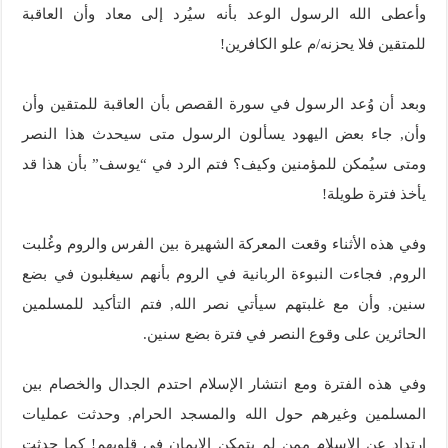
وأعطى الله الرسول الوعد بأنه سيُرد إلى معاد وأن العاقبة
للمتقين فلا يحزنه/م علو الكافرين!
وبعد أن وُعد الرسول في سورة القصص بأن العاقبة للمتقين وأن
وأن, جاء بعض اليهود يسألون الرسول متى سيحدث هذا النصر
ومتى سيُمكن للمؤمنين وكيف؟ فتم الرد في “يوسف” بأن هذا قد
يأخذ فترة طويلة!
وفي هذه الأثناء وقعت المعركة الشهيرة بين الفرس والروم وغُلبت
الروم, فجاءت النبوءة الربانية في الروم بأنهم سيغلبون في بضع
سنين, وأن مع غلبتهم سيأتي نصر الله, فتم التأكيد للمسلمين
الحائرين على وقوع النصر في فترة بضع سنين.
وفي هذه الفترة ومع انتشار الإسلام احتدم الجدال والخصام بين
المسلمين وغيرهم حول الله والمسجد الحرام, وحدثت عمليات
ارتداد عن الإسلام ممن لم يتمكن الإيمان في قلوبهم! كما حدثت