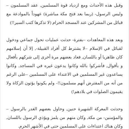
وقبل هذه الأحداث ومع ازدياد قوة المسلمين, عقد المسلمون –
وليس الرسول- (ربما بعد فتح مكة مباشرة) عهوداً بالموادعة مع
قبائل من المشركين عند المسجد الحرام (لا تذكرها كتب السير!!)
وبعد هذه المعاهدات –بفترة- حدثت عمليات تحول جماعي ودخول
لقبائل في الإسلام –لا يشترط كل أفراد القبيلة-, إلا أن إسلامهم
كان ظاهريا أو باللسان, فعاد بعضهم مرة أخرى إلى شركهم بأفعال
و بأقوال, فأشركوا بالله وكانوا يدعون غيره في المساجد, وكانوا
يساعدون غير المسلمين في الاعتداء على المسلمين –على الرغم
من أنه من المفترض أنهم مسلمون!!- ولم يكونوا يؤتون الزكاة ولا
يقيمون الصلوات في بلادهم!)
وحدثت المعركة الشهيرة حنين, وحاول بعضهم الغدر بالرسول –
والمؤمنين- من مكة, وكان منهم من يلمز ويؤذي الرسول باللسان,
وكان هناك اعتداءات على المسلمين حتى في الأشهر الحرم.