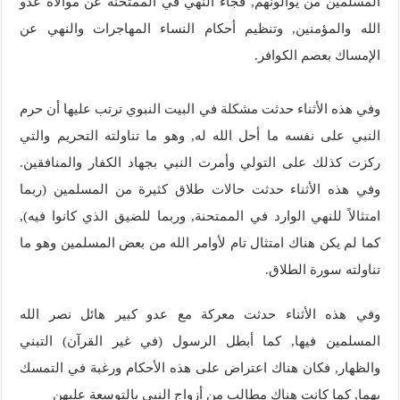
المسلمين من يوالونهم, فجاء النهي في الممتحنة عن موالاة عدو
الله والمؤمنين, وتنظيم أحكام النساء المهاجرات والنهي عن
الإمساك بعصم الكوافر.
وفي هذه الأثناء حدثت مشكلة في البيت النبوي ترتب عليها أن حرم
النبي على نفسه ما أحل الله له, وهو ما تناولته التحريم والتي
ركزت كذلك على التولي وأمرت النبي بجهاد الكفار والمنافقين.
وفي هذه الأثناء حدثت حالات طلاق كثيرة من المسلمين (ربما
امتثالاً للنهي الوارد في الممتحنة, وربما للضيق الذي كانوا فيه),
كما لم يكن هناك امتثال تام لأوامر الله من بعض المسلمين وهو ما
تناولته سورة الطلاق.
وفي هذه الأثناء حدثت معركة مع عدو كبير هائل نصر الله
المسلمين فيها, كما أبطل الرسول (في غير القرآن) التبني
والظهار, فكان هناك اعتراض على هذه الأحكام ورغبة في التمسك
بهما, كما كانت هناك مطالب من أزواج النبي بالتوسعة عليهن