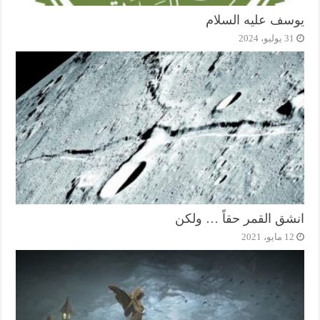
يوسف عليه السلام
31 يوليو، 2024
انشق القمر حقاً … ولكن
12 مايو، 2021