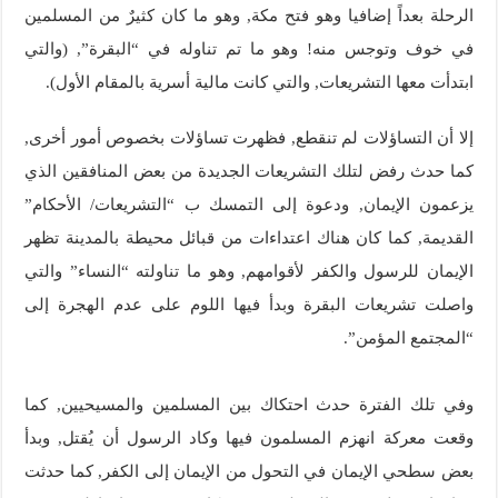
الرحلة بعداً إضافيا وهو فتح مكة, وهو ما كان كثيرٌ من المسلمين
في خوف وتوجس منه! وهو ما تم تناوله في “البقرة”, (والتي
ابتدأت معها التشريعات, والتي كانت مالية أسرية بالمقام الأول).
إلا أن التساؤلات لم تنقطع, فظهرت تساؤلات بخصوص أمور أخرى,
كما حدث رفض لتلك التشريعات الجديدة من بعض المنافقين الذي
يزعمون الإيمان, ودعوة إلى التمسك ب “التشريعات/ الأحكام”
القديمة, كما كان هناك اعتداءات من قبائل محيطة بالمدينة تظهر
الإيمان للرسول والكفر لأقوامهم, وهو ما تناولته “النساء” والتي
واصلت تشريعات البقرة وبدأ فيها اللوم على عدم الهجرة إلى
“المجتمع المؤمن”.
وفي تلك الفترة حدث احتكاك بين المسلمين والمسيحيين, كما
وقعت معركة انهزم المسلمون فيها وكاد الرسول أن يُقتل, وبدأ
بعض سطحي الإيمان في التحول من الإيمان إلى الكفر, كما حدثت