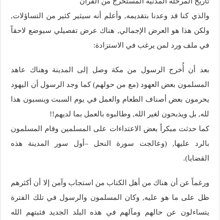
تاريخ المرحلة المدنية المستخرج من القرآن
والذي كنا قد وعدنا بتقديمه, وأعلم أنه سيثير كثير من التساؤلات,
ولكن هذا هو العرض الإجمالي, هناك عرض تفصيلي سيوضع لاحقاً
في ملف ورد لمن يرغب في الاستزادة:
بعد أن أُخرج الرسول من مكة وصل إلى المدينة وهناك عاهد
المسلمون بعض العهود (مع من حولهم) كما وجد الرسول أن اليهود
يحرمون بعض أصناف الطعام والعمل في يوم السبت وينسبون هذا
لله, بل ويذبحون لغير الله, وطالبوه بالعمل بما لديهم!!
كما حدثت مبكراً بعض الاعتداءات على المسلمين وقام المسلمون
بالرد عليها, (وعالجت سورة النحل –أول سور المدينة هذه
القضايا).
ورغماً عن أن هناك من أهل الكتاب من استجاب وآمن إلا أن أكثرهم
ظل على ما هو عليه, وكان المسلمون والرسول في تلك الفترة
يتساءلون عن حالهم ومآلهم في هذه البلد الجديد فثبتهم الله