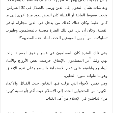
وكان مما يحدث أن يؤمن البعض وكانت هناك مخاصمات ومجادلات
ونقاشات بشأن التحول إلى الدين ورمي بالضلال في كلا الطرفين,
وتحت ضغوط العائلة أو القبيلة كان البعض يعود مرة أخرى إلى ما
كانوا عليه! وكان هناك كذلك من يدخل في الدين مجاراة لباقي
القبيلة, وكان أن نزل في تلك الفترة مصيبة بالمسلمين, وظهرت
تساؤلات –من أو بين المؤمنين الجدد- لماذا هذه المصيبة؟!!
وفي تلك الفترة كان المسلمون في عسر وضيق لمصيبة نزلت
بهم, ولمّا أُمر المسلمون بالإنفاق, حرضت بعض الأزواج والأبناء
أزواجهم وآباءهم على عدم الاستجابة والسمع وعلى عدم الإنفاق,
وهو ما تناولته سورة التغابن.
وفي نفس الأجواء التي نزلت فيها التغابن, حيث القبائل والأعداد
الكبيرة من المتحولين الجدد إلى الإسلام حيث أكثر (أو نسبة كبيرة
من) الداخلين في الإسلام من أهل الكتاب