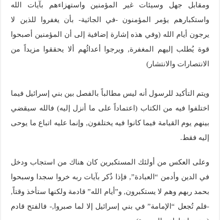
ومقابل جهل وسيئات غير المؤمنين واستهزاءهم بآيات الله
واستكبارهم يؤمر المؤمنون -في الجاثية- بأن يغفروا للذين لا
يرجون أيام الله (وفي هذه إشارة إضافية إلى أن المؤمنين أصبحوا
قوة يُطلب إليهم المغفرة, ويرجوا أعدائُهم ألا يحققوا مزيداً من
الانتصارات والانتشار)
ويتم التأكيد للرسول أنه ليس مطالباً بالفصل بين بني إسرائيل فيما
اختلفوا فيه من الكتاب (اعتماداً على ما أنزل إليه) فالله سيقضي
بينهم يوم القيامة فيما كانوا فيه يختلفون, وإنما عليه اتباع ما يوحى
إليه فقط.
وعلى العكس من أولئك المستكبرين كان هناك من استجاب ودخل
في الدين وأدمن “العبادة”, فإذا ذُكر بآيات ربه خروا سجدا وسبحوا
بحمد ربهم وهم لا يستكبرون, و”أيام الله” قادمة ولكنها ستأخذ وقتاً,
-فلم تُجعل “الإمامة” في بني إسرائيل إلا لما صبروا,- فالفتح قادم