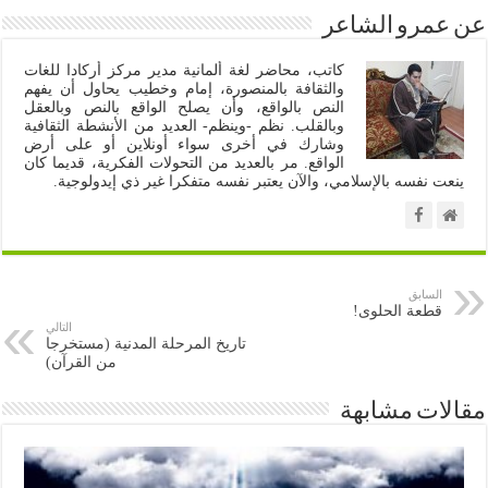
عن عمرو الشاعر
كاتب، محاضر لغة ألمانية مدير مركز أركادا للغات
والثقافة بالمنصورة، إمام وخطيب يحاول أن يفهم
النص بالواقع، وأن يصلح الواقع بالنص وبالعقل
وبالقلب. نظم -وينظم- العديد من الأنشطة الثقافية
وشارك في أخرى سواء أونلاين أو على أرض
الواقع. مر بالعديد من التحولات الفكرية، قديما كان
ينعت نفسه بالإسلامي، والآن يعتبر نفسه متفكرا غير ذي إيدولوجية.
السابق
قطعة الحلوى!
التالي
تاريخ المرحلة المدنية (مستخرجا
من القرآن)
مقالات مشابهة