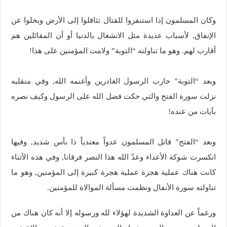
وكان المسلمون إذا استنفروا للقتال تثاقلوا إلى الأرض وبخلوا عن
الإنفاق, لأسباب عديدة مثل الانشغال بالدنيا أو أن المقاتَلين هم
أقارب لهم. وهو ما تناولته “التوبة” ولامت المؤمنين على هذا!
وبعد “التوبة” حارب الرسول الغادرين وأغنمه الله, وفي منقلبه
نزلت سورة الفتح والتي حكت فضل الله على الرسول وكيف نصره
بآيات من عنده!
وبعد “الفتح” قاتل المسلمون عدواً معتدياً ذا بأس شديد, وفيها
انكسرت شوكة الأعداء وعدّ الله هذا النصر فرقانا, وفي هذه الأثناء
كانت هناك عملية هجرة عملية هجرة كبيرة إلى المؤمنين, وهو ما
تناولته سورة الأنفال ونظمت مسألة الموالاة للمؤمنين.
ورغماً عن العداوة الشديدة لهؤلاء لله ورسوله إلا أنه كان هناك من