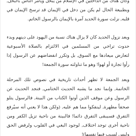
وكان هناك من الداخلين في الإسلام من يبخل ويأمر الناس بالبخل,
وبطبيعة الحال لم يكن من دخل في الإيمان قد ترسخ الإيمان في
قلبه, نزلت سورة الحديد آمرة بالإيمان بالرسول الخاتم.
وبعد نزول الحديد كان لا يزال هناك نسبة من اليهود على دينهم وبدء
حدوث تراخي من المسلمين في الالتزام بالصلاة الأسبوعية
لتعارض ميعادها مع السوق, بل وتكرر انفضاضهم عن الرسول إذا
رأوا تجارة أو لهوا! وهو ما تناولته سورة الجمعة!
وبعد الجمعة لا تظهر أحداث تاريخية في نصوص تلك المرحلة
الخاتمة, وإنما نجد ما يشبه الحديث الختامي, فنجد الحديث عن
الرسول وعن موقف الذين أوتوا الكتاب من البينة, فالرسول يتلو
صحفاً مطهرة, لينفكوا مما هم عليه, (ولكن هذا لا يعني أنه سيٌرفع
التفرق فسيبقى التفرق دائما! فالبينة من ناحية تزيل الكفر ومن
ناحية أخرى توجد اختلاف, لوجود البغي في القلوب ولرفض الحق
وليس لسبب فيها نفسها)!