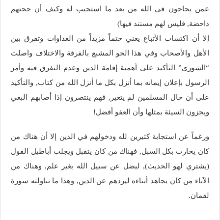
عمن يحاجون في الله من بعد ما استجيب له وكيف أن حجتهم
داحضة, فليس لهم مستند فيها)
إلا أن اكتساب الأتباع يعني حتماً مزيداً من العداوات وتفرق بين
الأهل والأصحاب وفي هذا الجو المشبع بالفرقة والاختلاف واصلت
“الشورى” التأكيد على أهمية إقامة الدين وعدم التفرق فيه وأمر
الرسول بإعلان إيمانه بما أنزل بكل ما أنزل الله من كتاب, والتأكيد
على أن حال المسلمين لم يتغير, فهم ينتصرون إذا أصابهم البغي
ويجزون السيئة بمثلها وأن العفو أفضل!
ورغماً عن استجابة كثيرين لله ودخولهم في الدين إلا أن هناك من
كان يحارب بكل السبل, فهناك من كان يتقبل ويجلب أباطيل القول
(يشتري لهو الحديث), ليضل عن سبيل الله بغير علم, وهناك من
الآباء من كان يجاهد أبناءه ليردهم عن الدين, وهذا ما تناولته سورة
لقمان.