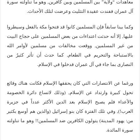
معاهدات “ولاية” بين المسلمين وبين كافرين, وهو ما تناولته سورة
آل عمران ففندت عقيدة التثليث وعرضت لتلك الأحداث.
وكما بينا سابقاً فإن المسلمين كانوا قد فتحوا مكة بالفعل وسيطروا
عليها, إلا أنه حدثت اعتداءات من بعض المسلمين على حجاج البيت
من غير المسلمين, ووقعت مخالفات من مسلمين لأوامر الله
بالاستباحة والتحريم في الطعام, كما حدث أن تأثر كثيرٌ من
النصارى بما جاء في آل عمران فدخلوا في الإسلام.
ورغما عن الانتصارات التي كان يحققها الإسلام فكانت هناك وقائع
تحول كبيرة وارتداد عن الإسلام, (وذلك لاتساع دائرة الخصومة
والأعداء فلم يصبح الإسلام بعد الدين الأكثر عدداً في جزيرة
العرب!), وفي تلك الفترة كان بنو إسرائيل (والذين هم أوسع بكثير
من: يهود المدينة) يتولون الكافرين ضد المسلمين!! وهو ما تناولته
سورة المائدة.