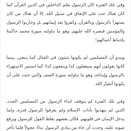
وفي تلك الفترة كان الرسول يعلم الداخلين في الدين القرآن كما
كان هناك حث على الإنفاق في سبيل الله, إلا أن هناك من كان
يستهزأ بالرسول وبالقرآن, وكفروا بعد إيمانهم, بل وحاربوا الرسول
والمؤمنين فنصره الله عليهم, وهو ما تناولته سورة محمد حاكمةً
بإحباط أعمالهم!
ويبدو أن المسلمين لم يكونوا يثبتون في القتال كما ينبغي, بينما
كانوا يقولون أنهم سيفعلون كذا وينفقون كذا! كما استمر الاستهزاء
بالرسول وإيذاءه, وهو ما تناولته سورة الصف والتي حثت على أن
يكونوا أنصار الله.
وفي تلك الفترة لم يتوقف ايذاء الرسول من المسلمين الجدد,
الذين لم يتهذبوا بآداب الإسلام ولم يعرفوا للرسول قدره, ولما
يدخل الإيمان في قلوبهم, فكان بعضهم يغلظ القول للرسول ويرفع
صوته عليه, وحدث أن جاء من ينادي الرسول نداءً عجولاً فلما تأخر