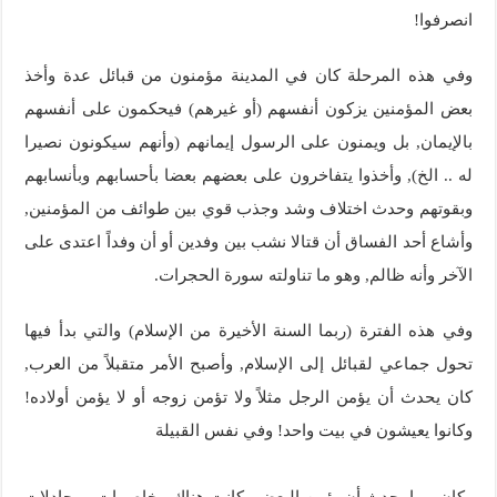
انصرفوا!
وفي هذه المرحلة كان في المدينة مؤمنون من قبائل عدة وأخذ
بعض المؤمنين يزكون أنفسهم (أو غيرهم) فيحكمون على أنفسهم
بالإيمان, بل ويمنون على الرسول إيمانهم (وأنهم سيكونون نصيرا
له .. الخ), وأخذوا يتفاخرون على بعضهم بعضا بأحسابهم وبأنسابهم
وبقوتهم وحدث اختلاف وشد وجذب قوي بين طوائف من المؤمنين,
وأشاع أحد الفساق أن قتالا نشب بين وفدين أو أن وفداً اعتدى على
الآخر وأنه ظالم, وهو ما تناولته سورة الحجرات.
وفي هذه الفترة (ربما السنة الأخيرة من الإسلام) والتي بدأ فيها
تحول جماعي لقبائل إلى الإسلام, وأصبح الأمر متقبلاً من العرب,
كان يحدث أن يؤمن الرجل مثلاً ولا تؤمن زوجه أو لا يؤمن أولاده!
وكانوا يعيشون في بيت واحد! وفي نفس القبيلة