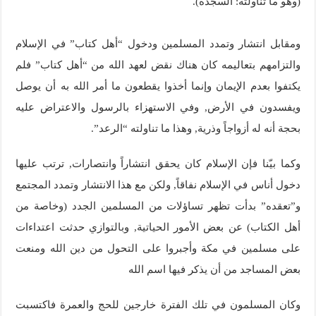
(وهو ما تناولته: السجدة).
ومقابل انتشار وتمدد المسلمين ودخول “أهل كتاب” في الإسلام
والتزامهم بتعاليمه كان هناك نقض لعهد الله من “أهل كتاب” فلم
يكتفوا بعدم الإيمان وإنما أخذوا يقطعون ما أمر الله به أن يوصل
ويفسدون في الأرض, وفي الاستهزاء بالرسول والاعتراض عليه
بحجة أنه له أزواجاً وذرية, وهذا ما تناولته “الرعد”.
وكما بيّنا فإن الإسلام كان يحقق انتشاراً وانتصارات, ترتب عليها
دخول أناس في الإسلام نفاقاً, ولكن مع هذا الانتشار وتمدد المجتمع
و”تعقده” بدأت تظهر تساؤلات من المسلمين الجدد (وخاصة من
أهل الكتاب) عن بعض الأمور الحياتية, وبالتوازي حدثت اعتداءات
على مسلمين في مكة وأجبروا على التحول من دين الله ومنعت
بعض المساجد من أن يذكر فيها اسم الله
وكان المسلمون في تلك الفترة خارجين للحج والعمرة فاكتسبت