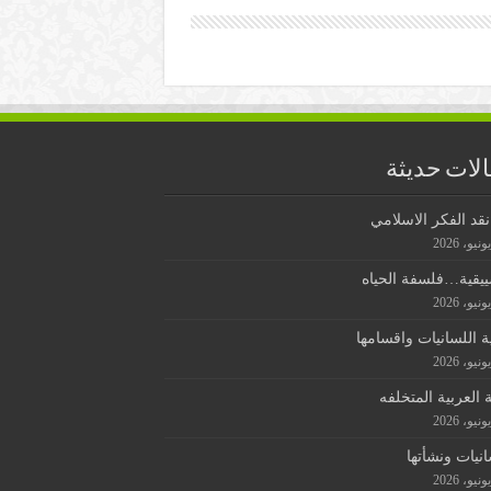
لات حديثة
قد الفكر الاسلامي
ييقية…فلسفة الحياه
ة اللسانيات واقسامها
ة العربية المتخلفه
انيات ونشأتها