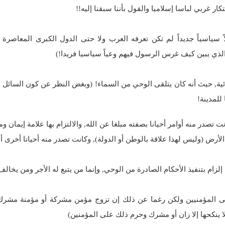
ر غربي لباسا إسلاميا والقول بأننا سبقنا إليه!!
سياسياً جديداً لم تكن تعرفه العرب ولا حتى الدول الكبرى المعاصرة 
لذي يبين كيف غرس الرسول فيهم وعياً سياسيا فريدا!)
ة, حيث أنه كان يتلقى الوحي من السماء! (وبغض النظر عن كون السائل يؤم
للمدينة!
تصدر منه أوامر أحيانا بصفته مبلغا عن الله, والالتزام بها علامة إيمان 
أرض (وليس لهذا علاقة بالوطن أو الدولة), وكانت تصدر منه أحيانا أخرى أو
ك إلزام بتنفيذ الأحكام الصادرة من الوحي, وإنما من يتبع له الأجر ومن يخ
ى المؤمنيين ولكن رغما عن ذلك إن تزوج مؤمن مشركة أو مؤمنة مشرك
ة لا ينكحها إلا زان أو مشرك وحرم ذلك على المؤمنين)