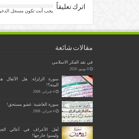
اترك تعليقاً
يجب أنت تكون
مسجل الدخو
مقالات شائعة
في نقد الفكر الاسلامي
8 يونيو، 2026
سورة الزلزلة: هل الأثقال ه
البينة؟!
4 فبراير، 2008
سورة الغاشية: غشو مستحق!
4 فبراير، 2008
أهل الأعراف في أعالي الجن
وليسوا خارجها!