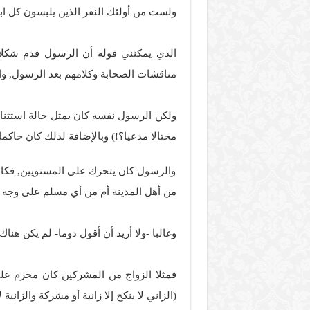
ولست من أولئك النفر الذين يلبسون كل ابتكا
الذي يمكنني قوله أن الرسول قدم شكلاً 
مناقشات الصحابة وكلامهم بعد الرسول, وا
ولكن الرسول نفسه كان يمثل حالة استثنائي
محتالا مدعيا؟!) وبالإضافة لذلك كان حاكما 
والرسول كان يتحرك على المستويين, فكانت 
من أهل المدينة أم من أي مسلم على وجه ال
وغالبا -ولا أريد أن أقول دوما- لم يكن هنا
فمثلا الزواج من المشركين كان محرم عل
(الزاني لا ينكح إلا زانية أو مشركة والزاني