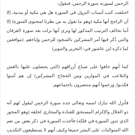
الرحمن لسورته سورة الرحمن, فنقول:
اختلفت كتب أسباب النزول في السورة هل هي مكية أو مدنية, إلا
أن الراجح أنها مكية (وهو ما نقول به من نظرنا لمحتوى السورة) إلا
أننا نخالف الترتيب المذكور لها ونرى أنها نزلت بعد سورة الفرقان
والتي ذُكر فيها أمر المشركين بالسجود للرحمن وإباءهم. (موافقين
لما ذكره ابن عاشور في: التحرير والتنوير)
كما أنهم خافوا على ضياع أرزاقهم (التي يحصلون عليها بالغش
والتلاعب في الموازين ومن الحجاج المشركين) إن هم آمنوا
فكذبوا, وزعموا أنهم منتصرون باجتماعهم.
فأنزل الله تبارك اسمه وتعالى جده سورة الرحمن ليقول لهم أنه
ذو الجلال والإكرام المستحق للعبادة والمجازي لخلقه (وهو المحور
الذي تدور السورة في فلكه) فأخذت السورة في ذكر بعض من نعم
الله المتواليات على البشر جميعا وكيف أنهم لا يستطيعون التكذيب