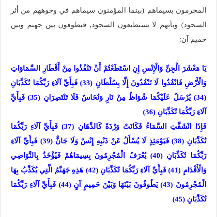
المجرمون بسيماهم (بينما المؤمنون سيماهم في وجوههم من أثر
السجود) وبأنهم لا يستطيعون السجود, فيطوفون بين جهنم وبين
حميم آن:
يَا مَعْشَرَ الْجِنِّ وَالْإِنْسِ إِنِ اسْتَطَعْتُمْ أَنْ تَنْفُذُوا مِنْ أَقْطَارِ السَّمَاوَاتِ
وَالْأَرْضِ فَانْفُذُوا لَا تَنْفُذُونَ إِلَّا بِسُلْطَانٍ (33) فَبِأَيِّ آلَاءِ رَبِّكُمَا تُكَذِّبَانِ
(34) يُرْسَلُ عَلَيْكُمَا شُوَاظٌ مِنْ نَارٍ وَنُحَاسٌ فَلَا تَنْتَصِرَانِ (35) فَبِأَيِّ
آلَاءِ رَبِّكُمَا تُكَذِّبَانِ (36)
فَإِذَا انْشَقَّتِ السَّمَاءُ فَكَانَتْ وَرْدَةً كَالدِّهَانِ (37) فَبِأَيِّ آلَاءِ رَبِّكُمَا
تُكَذِّبَانِ (38) فَيَوْمَئِذٍ لَا يُسْأَلُ عَنْ ذَنْبِهِ إِنْسٌ وَلَا جَانٌّ (39) فَبِأَيِّ آلَاءِ
رَبِّكُمَا تُكَذِّبَانِ (40) يُعْرَفُ الْمُجْرِمُونَ بِسِيمَاهُمْ فَيُؤْخَذُ بِالنَّوَاصِي
وَالْأَقْدَامِ (41) فَبِأَيِّ آلَاءِ رَبِّكُمَا تُكَذِّبَانِ (42) هَذِهِ جَهَنَّمُ الَّتِي يُكَذِّبُ بِهَا
الْمُجْرِمُونَ (43) يَطُوفُونَ بَيْنَهَا وَبَيْنَ حَمِيمٍ آنٍ (44) فَبِأَيِّ آلَاءِ رَبِّكُمَا
تُكَذِّبَانِ (45)