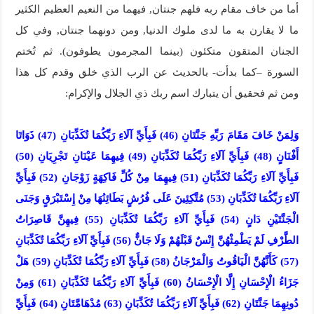
أما من خاف مقام ربه فلهم جنتان, فيهما من النعيم العظيم الكثير
ما لا يقارن به ما لدى ملوك الدنيا, ومن دونهما جنتان, وفي كل
الجنان المتقون متكئون (بينما المجرمون يطوفون). ثم تُختم
السورة –كما بدأت- بالحديث عن الرب الذي خلق وقدم كل هذا
ومن ثم فحقيق أن يتبارك اسم ربك ذي الجلال والإكرام:
وَلِمَنْ خَافَ مَقَامَ رَبِّهِ جَنَّتَانِ (46) فَبِأَيِّ آلَاءِ رَبِّكُمَا تُكَذِّبَانِ (47) ذَوَاتَا
أَفْنَانٍ (48) فَبِأَيِّ آلَاءِ رَبِّكُمَا تُكَذِّبَانِ (49) فِيهِمَا عَيْنَانِ تَجْرِيَانِ (50)
فَبِأَيِّ آلَاءِ رَبِّكُمَا تُكَذِّبَانِ (51) فِيهِمَا مِنْ كُلِّ فَاكِهَةٍ زَوْجَانِ (52) فَبِأَيِّ
آلَاءِ رَبِّكُمَا تُكَذِّبَانِ (53) مُتَّكِئِينَ عَلَى فُرُشٍ بَطَائِنُهَا مِنْ إِسْتَبْرَقٍ وَجَنَى
الْجَنَّتَيْنِ دَانٍ (54) فَبِأَيِّ آلَاءِ رَبِّكُمَا تُكَذِّبَانِ (55) فِيهِنَّ قَاصِرَاتُ
الطَّرْفِ لَمْ يَطْمِثْهُنَّ إِنْسٌ قَبْلَهُمْ وَلَا جَانٌّ (56) فَبِأَيِّ آلَاءِ رَبِّكُمَا تُكَذِّبَانِ
(57) كَأَنَّهُنَّ الْيَاقُوتُ وَالْمَرْجَانُ (58) فَبِأَيِّ آلَاءِ رَبِّكُمَا تُكَذِّبَانِ (59) هَلْ
جَزَاءُ الْإِحْسَانِ إِلَّا الْإِحْسَانُ (60) فَبِأَيِّ آلَاءِ رَبِّكُمَا تُكَذِّبَانِ (61) وَمِنْ
دُونِهِمَا جَنَّتَانِ (62) فَبِأَيِّ آلَاءِ رَبِّكُمَا تُكَذِّبَانِ (63) مُدْهَامَّتَانِ (64) فَبِأَيِّ