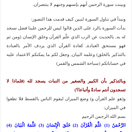
وبينت سورة الرحمن أنهم بإنسهم وجنهم لا ينتصران.
ونبدأ في تناول السورة لنبين كيف قدمت هذا التصور:
بدأت السورة بالرد على الذين قالوا ليس للرحمن علينا فضل نسجد
له به, بالحديث عن الرب الذي علّم القرآن وخلق الإنسان (ومن ثم
فهو مستحق العبادة, كعادة القرآن الذي يردف الأمر بالعبادة
بالتذكير بالخلق) وعلمه البيان, وجعل لكم ما يمكنكم الاعتماد عليه
في حساباتكم (سباحة الشمس والقمر)
وبالتذكير بأن الكبير والصغير من النبات يسجد لله (فلماذا لا
تسجدون أنتم سادةً وأتباعا؟)
و(هو علم القرآن و) وضع الميزان ليقوم الناس بالقسط فلا تطغوا
في الميزان:
بسم الله الرحمن الرحيم
الرَّحْمَنُ (1) عَلَّمَ الْقُرْآنَ (2) خَلَقَ الْإِنْسَانَ (3) عَلَّمَهُ الْبَيَانَ (4)