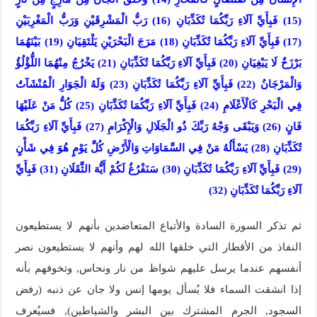
(15) فَبِأَيِّ آلَاءِ رَبِّكُمَا تُكَذِّبَانِ (16) رَبُّ الْمَشْرِقَيْنِ وَرَبُّ الْمَغْرِبَيْنِ
(17) فَبِأَيِّ آلَاءِ رَبِّكُمَا تُكَذِّبَانِ (18) مَرَجَ الْبَحْرَيْنِ يَلْتَقِيَانِ (19) بَيْنَهُمَا
بَرْزَخٌ لَا يَبْغِيَانِ (20) فَبِأَيِّ آلَاءِ رَبِّكُمَا تُكَذِّبَانِ (21) يَخْرُجُ مِنْهُمَا اللُّؤْلُؤُ
وَالْمَرْجَانُ (22) فَبِأَيِّ آلَاءِ رَبِّكُمَا تُكَذِّبَانِ (23) وَلَهُ الْجَوَارِ الْمُنْشَآتُ
فِي الْبَحْرِ كَالْأَعْلَامِ (24) فَبِأَيِّ آلَاءِ رَبِّكُمَا تُكَذِّبَانِ (25) كُلُّ مَنْ عَلَيْهَا
فَانٍ (26) وَيَبْقَى وَجْهُ رَبِّكَ ذُو الْجَلَالِ وَالْإِكْرَامِ (27) فَبِأَيِّ آلَاءِ رَبِّكُمَا
تُكَذِّبَانِ (28) يَسْأَلُهُ مَنْ فِي السَّمَاوَاتِ وَالْأَرْضِ كُلَّ يَوْمٍ هُوَ فِي شَأْنٍ
(29) فَبِأَيِّ آلَاءِ رَبِّكُمَا تُكَذِّبَانِ (30) سَنَفْرُغُ لَكُمْ أَيُّهَ الثَّقَلَانِ (31) فَبِأَيِّ
آلَاءِ رَبِّكُمَا تُكَذِّبَانِ (32)
ثم تذكر السورة السادة والأتباع المتعاضدين بأنهم لا يستطيعون
النفاذ من الأقطار التي خلقها الله لهم وأنهم لا يستطيعون نصر
أنفسهم عندما يرسل عليهم شواظ من نار ونحاس, وتخوفهم بأنه
إذا انشقت السماء فلا يُسأل يومها إنس ولا جان عن ذنبه (رفض
السجود, الجرم المشترك بين البشر والشياطين), فسيُعرف