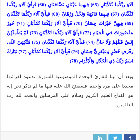
آلَاءِ رَبِّكُمَا تُكَذِّبَانِ (65) فِيهِمَا عَيْنَانِ نَضَّاخَتَانِ (66) فَبِأَيِّ آلَاءِ رَبِّكُمَا
تُكَذِّبَانِ (67) فِيهِمَا فَاكِهَةٌ وَنَخْلٌ وَرُمَّانٌ (68) فَبِأَيِّ آلَاءِ رَبِّكُمَا تُكَذِّبَانِ
(69) فِيهِنَّ خَيْرَاتٌ حِسَانٌ (70) فَبِأَيِّ آلَاءِ رَبِّكُمَا تُكَذِّبَانِ (71) حُورٌ
مَقْصُورَاتٌ فِي الْخِيَامِ (72) فَبِأَيِّ آلَاءِ رَبِّكُمَا تُكَذِّبَانِ (73) لَمْ يَطْمِثْهُنَّ
إِنْسٌ قَبْلَهُمْ وَلَا جَانٌّ (74) فَبِأَيِّ آلَاءِ رَبِّكُمَا تُكَذِّبَانِ (75) مُتَّكِئِينَ عَلَى
رَفْرَفٍ خُضْرٍ وَعَبْقَرِيٍّ حِسَانٍ (76) فَبِأَيِّ آلَاءِ رَبِّكُمَا تُكَذِّبَانِ (77) تَبَارَكَ
اسْمُ رَبِّكَ ذِي الْجَلَالِ وَالْإِكْرَامِ (78)
وبعد أن بينا للقارئ الوحدة الموضوعية للسورة, ندعوه لقرائتها
مجددا على مرة واحدة, فسيفتح الله عليه فيها ما لم نذكر نحن إنه
هو الفتاح العليم الكريم وسلام على المرسلين والحمد لله رب
العالمين.