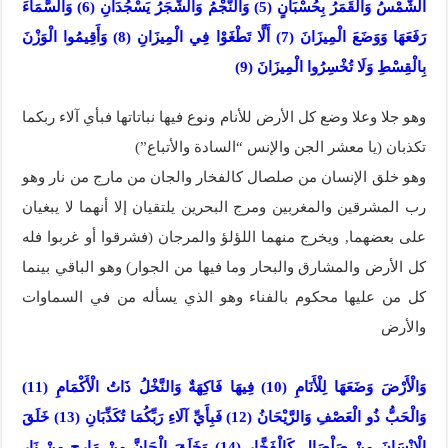
الشَّمْسُ وَالْقَمَرُ بِحُسْبَانٍ (5) وَالنَّجْمُ وَالشَّجَرُ يَسْجُدَانِ (6) وَالسَّمَاءَ
رَفَعَهَا وَوَضَعَ الْمِيزَانَ (7) أَلَّا تَطْغَوْا فِي الْمِيزَانِ (8) وَأَقِيمُوا الْوَزْنَ
بِالْقِسْطِ وَلَا تُخْسِرُوا الْمِيزَانَ (9)
وهو جلا وعلا وضع كل الأرض للأنام ونوع فيها نباتاتها فبأي آلاء ربكما
تكذبان (يا معشر الجن والإنس “السادة والأتباع”)
وهو خلق الإنسان من صلصال كالفخار والجان من مارج من نار وهو
رب المشرقين والمغربين ومرج البحرين يلتقيان إلا أنهما لا يبغيان
على بعضهما, ويخرج منهما اللؤلؤ والمرجان (فشرقوا أو غربوا فله
كل الأرض والمشارق والبحار وما فيها من الجوار) وهو الباقي بينما
كل من عليها محكوم بالفناء وهو الذي يسأله من في السماوات
والأرض
وَالْأَرْضَ وَضَعَهَا لِلْأَنَامِ (10) فِيهَا فَاكِهَةٌ وَالنَّخْلُ ذَاتُ الْأَكْمَامِ (11)
وَالْحَبُّ ذُو الْعَصْفِ وَالرَّيْحَانُ (12) فَبِأَيِّ آلَاءِ رَبِّكُمَا تُكَذِّبَانِ (13) خَلَقَ
الْإِنْسَانَ مِنْ صَلْصَالٍ كَالْفَخَّارِ (14) وَخَلَقَ الْجَانَّ مِنْ مَارِجٍ مِنْ نَارٍ