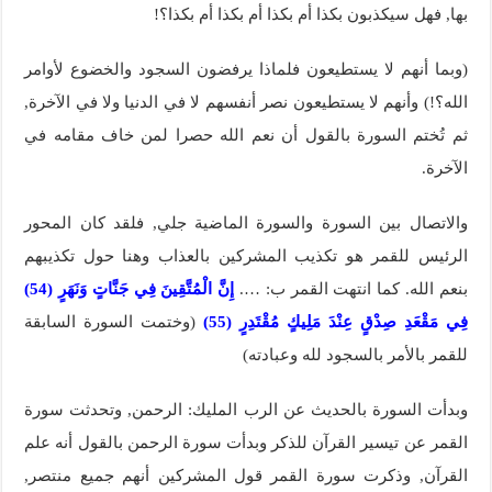
بها, فهل سيكذبون بكذا أم بكذا أم بكذا أم بكذا؟!
(وبما أنهم لا يستطيعون فلماذا يرفضون السجود والخضوع لأوامر
الله؟!) وأنهم لا يستطيعون نصر أنفسهم لا في الدنيا ولا في الآخرة,
ثم تُختم السورة بالقول أن نعم الله حصرا لمن خاف مقامه في
الآخرة.
والاتصال بين السورة والسورة الماضية جلي, فلقد كان المحور
الرئيس للقمر هو تكذيب المشركين بالعذاب وهنا حول تكذيبهم
بنعم الله. كما انتهت القمر ب: ….
إِنَّ الْمُتَّقِينَ فِي جَنَّاتٍ وَنَهَرٍ (54)
فِي مَقْعَدِ صِدْقٍ عِنْدَ مَلِيكٍ مُقْتَدِرٍ (55)
(وختمت السورة السابقة
للقمر بالأمر بالسجود لله وعبادته)
وبدأت السورة بالحديث عن الرب المليك: الرحمن, وتحدثت سورة
القمر عن تيسير القرآن للذكر وبدأت سورة الرحمن بالقول أنه علم
القرآن, وذكرت سورة القمر قول المشركين أنهم جميع منتصر,