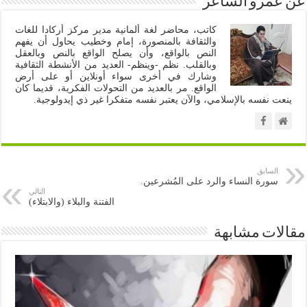
عن عمرو الشاعر
كاتب، محاضر لغة ألمانية مدير مركز أركادا للغات
والثقافة بالمنصورة، إمام وخطيب يحاول أن يفهم
النص بالواقع، وأن يصلح الواقع بالنص وبالعقل
وبالقلب. نظم -وينظم- العديد من الأنشطة الثقافية
وشارك في أخرى سواء أونلاين أو على أرض
الواقع. مر بالعديد من التحولات الفكرية، قديما كان
ينعت نفسه بالإسلامي، والآن يعتبر نفسه متفكرا غير ذي إيدولوجية.
السابق
سورة النساء والرد على المُشرعين.
التالي
الفتنة والبلاء (والابتلاء)
مقالات مشابهة