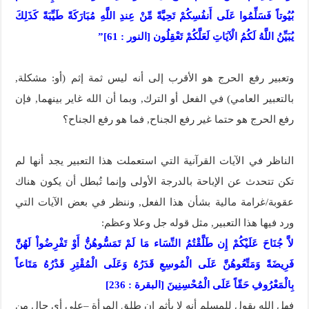
بُيُوتاً فَسَلِّمُوا عَلَى أَنفُسِكُمْ تَحِيَّةً مِّنْ عِندِ اللَّهِ مُبَارَكَةً طَيِّبَةً كَذَلِكَ
يُبَيِّنُ اللَّهُ لَكُمُ الْآيَاتِ لَعَلَّكُمْ تَعْقِلُون [النور : 61]”
وتعبير رفع الحرج هو الأقرب إلى أنه ليس ثمة إثم (أو: مشكلة,
بالتعبير العامي) في الفعل أو الترك, وبما أن الله غاير بينهما, فإن
رفع الحرج هو حتما غير رفع الجناح, فما هو رفع الجناح؟
الناظر في الآيات القرآنية التي استعملت هذا التعبير يجد أنها لم
تكن تتحدث عن الإباحة بالدرجة الأولى وإنما تُبطل أن يكون هناك
عقوبة/غرامة مالية بشأن هذا الفعل, وننظر في بعض الآيات التي
ورد فيها هذا التعبير, مثل قوله جل وعلا وعظم:
لاَّ جُنَاحَ عَلَيْكُمْ إِن طَلَّقْتُمُ النِّسَاء مَا لَمْ تَمَسُّوهُنُّ أَوْ تَفْرِضُواْ لَهُنَّ
فَرِيضَةً وَمَتِّعُوهُنَّ عَلَى الْمُوسِعِ قَدَرُهُ وَعَلَى الْمُقْتِرِ قَدْرُهُ مَتَاعاً
بِالْمَعْرُوفِ حَقّاً عَلَى الْمُحْسِنِينَ [البقرة : 236]
فهل الله يقول للمسلم أنه لا يأثم إن طلق المرأة –على أي حال من