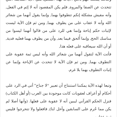
تتحدث عن الصفا والمروة, فلم يكن المقصود أنه لا إثم في الفعل,
وأنه مفيش مشكلة إنكم تتطوفوا بهما, وإنما يقول أنهما من شعائر
الله وأنه لا عقاب على من يطوف بهما, ومن ثم فإن الآية ليست
لإثبات حكم إباحة وإنما هي للرد على من قالوا أنهما ليسوا من
مناسك الحج, وإنما أُلحق فيما بعد, وأن من يطوف بهما فعليه فدية,
أو أن الله سيعاقبه على فعله هذا,
فأتت الآية لتقول أنهما من شعائر الله وأنه ليس ثمة عقوبة على
التطوف بهما, ومن ثم فإن الآية لا تتحدث عن الإباحة وإنما عن
إثبات التطوف بهما بلا غرم.
وتبعا لهذه الآية يمكننا استنتاج أن تعبير “لا جناح” أتى في الرد على
أحكام أو أعراف لعقوبات كانت موجودة بين العرب (أو أهل الكتاب)
فنزل الحكم القرآني ليبين أنه لا عقوبة على فعلها. (وأنها أصلا لم
يكن مما حُرم على السابقين وأحل لنا), فافعلوا ولا تتحرجوا فليس
ثمة عقاب,