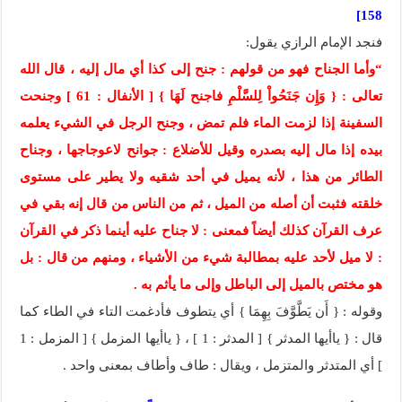
158]
فنجد الإمام الرازي يقول:
“وأما الجناح فهو من قولهم : جنح إلى كذا أي مال إليه ، قال الله
تعالى : { وَإِن جَنَحُواْ لِلسَّلْمِ فاجنح لَهَا } [ الأنفال : 61 ] وجنحت
السفينة إذا لزمت الماء فلم تمض ، وجنح الرجل في الشيء يعلمه
بيده إذا مال إليه بصدره وقيل للأضلاع : جوانح لاعوجاجها ، وجناح
الطائر من هذا ، لأنه يميل في أحد شقيه ولا يطير على مستوى
خلقته فثبت أن أصله من الميل ، ثم من الناس من قال إنه بقي في
عرف القرآن كذلك أيضاً فمعنى : لا جناح عليه أينما ذكر في القرآن
: لا ميل لأحد عليه بمطالبة شيء من الأشياء ، ومنهم من قال : بل
هو مختص بالميل إلى الباطل وإلى ما يأثم به .
وقوله : { أَن يَطَّوَّفَ بِهِمَا } أي يتطوف فأدغمت التاء في الطاء كما
قال : { ياأيها المدثر } [ المدثر : 1 ] ، { ياأيها المزمل } [ المزمل : 1
] أي المتدثر والمتزمل ، ويقال : طاف وأطاف بمعنى واحد .