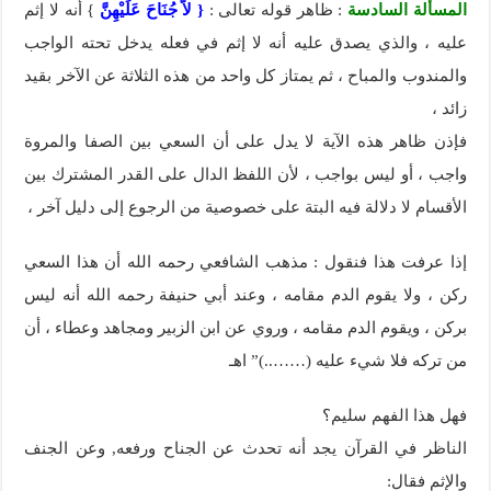
المسألة السادسة
: ظاهر قوله تعالى :
{ لاَّ جُنَاحَ عَلَيْهِنَّ
} أنه لا إثم
عليه ، والذي يصدق عليه أنه لا إثم في فعله يدخل تحته الواجب
والمندوب والمباح ، ثم يمتاز كل واحد من هذه الثلاثة عن الآخر بقيد
زائد ،
فإذن ظاهر هذه الآية لا يدل على أن السعي بين الصفا والمروة
واجب ، أو ليس بواجب ، لأن اللفظ الدال على القدر المشترك بين
الأقسام لا دلالة فيه البتة على خصوصية من الرجوع إلى دليل آخر ،
إذا عرفت هذا فنقول : مذهب الشافعي رحمه الله أن هذا السعي
ركن ، ولا يقوم الدم مقامه ، وعند أبي حنيفة رحمه الله أنه ليس
بركن ، ويقوم الدم مقامه ، وروي عن ابن الزبير ومجاهد وعطاء ، أن
من تركه فلا شيء عليه (……..)” اهـ
فهل هذا الفهم سليم؟
الناظر في القرآن يجد أنه تحدث عن الجناح ورفعه, وعن الجنف
والإثم فقال: