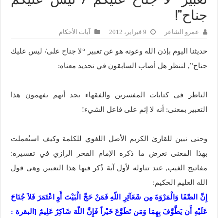
تعبير “لا جناح عليكم / ليس عليكم
جناح”!
عمرو الشاعر
9 فبراير، 2012
آيات الأحكام
حديثنا اليوم بإذن الله وعونه هو عن تعبير “لا جناح على/ ليس عليك
جناح”, لننظر هل أصاب السابقون في تحديد معناه:
الناظر في كتابات المفسرين والفقهاء يجد أنهم يفهمون هذا
التعبير بمعنى: أنه لا إثم على فاعل الشيء!
وحتى نبين للقارئ الكريم الأصل اللغوي للكلمة وكيف استُعملت
بهذا المعنى نعرض ما ذكره الإمام الفخر الرازي في تفسيره:
مفاتيح الغيب, عند تناوله لأول آية ذُكر فيها هذا التعبير, وهي قول
الله العليم الحكيم:
إِنَّ الصَّفَا وَالْمَرْوَةَ مِن شَعَآئِرِ اللّهِ فَمَنْ حَجَّ الْبَيْتَ أَوِ اعْتَمَرَ فَلاَ جُنَاحَ
عَلَيْهِ أَن يَطَّوَّفَ بِهِمَا وَمَن تَطَوَّعَ خَيْراً فَإِنَّ اللّهَ شَاكِرٌ عَلِيمٌ [البقرة :