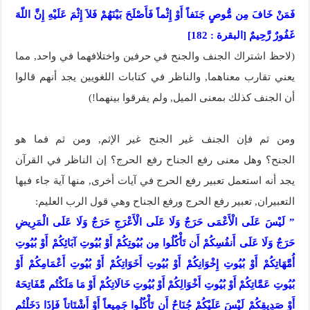
فَمَنْ خَافَ مِن مُّوصٍ جَنَفاً أَوْ إِثْماً فَأَصْلَحَ بَيْنَهُمْ فَلاَ إِثْمَ عَلَيْهِ إِنَّ اللّهَ
غَفُورٌ رَّحِيمٌ [البقرة : 182]
(لاحظ اشتراك الجنف والجنح في حرفين واختلافهما في واحد, مما
يعني تقارب معناهما, والناظر في كتابات اللغويين يجد أنهم قالوا
أن الجنف كذلك بمعنى الميل, ولم يفرقوا بينهما!)
ومن ثم فإن الجنف غير الجنح غير الإثم, ومن ثم فما هو
الجنح؟ وهل معنى رفع الجناح رفع الحرج؟ إن الناظر في القرآن
يجد أنه استعمل تعبير رفع الحرج في آيات أخرى, منها آية جاء فيها
التعبيران, تعبير رفع الحرج ورفع الجناح وهي قول الرب العليم:
” لَيْسَ عَلَى الْأَعْمَى حَرَجٌ وَلَا عَلَى الْأَعْرَجِ حَرَجٌ وَلَا عَلَى الْمَرِيضِ
حَرَجٌ وَلَا عَلَى أَنفُسِكُمْ أَن تَأْكُلُوا مِن بُيُوتِكُمْ أَوْ بُيُوتِ آبَائِكُمْ أَوْ بُيُوتِ
أُمَّهَاتِكُمْ أَوْ بُيُوتِ إِخْوَانِكُمْ أَوْ بُيُوتِ أَخَوَاتِكُمْ أَوْ بُيُوتِ أَعْمَامِكُمْ أَوْ
بُيُوتِ عَمَّاتِكُمْ أَوْ بُيُوتِ أَخْوَالِكُمْ أَوْ بُيُوتِ خَالَاتِكُمْ أَوْ مَا مَلَكْتُم مَّفَاتِحَهُ
أَوْ صَدِيقِكُمْ لَيْسَ عَلَيْكُمْ جُنَاحٌ أَن تَأْكُلُوا جَمِيعاً أَوْ أَشْتَاتاً فَإِذَا دَخَلْتُم