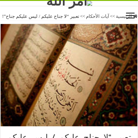
الرئيسية
>>
آيات الأحكام
>>
تعبير “لا جناح عليكم / ليس عليكم جناح”!