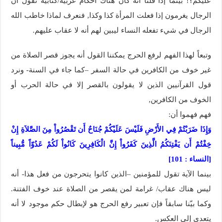
عليكم؟! بينما إذا قلنا أنه كان هناك أحكام عربية/كتابية تقول أن
الرجال يغرمون إذا فعلت المرأة كذا وكذا, فنعرف لماذا خاطب الله
الرجال في شيء تفعله النساء ليبين لهم أنه لا عقاب عليهم.
وتبعاً لهذا الفهم لرفع الحرج يمكننا القول أنه يجوز قصر الصلاة من
غير خوف من الكافرين في حالة السفر –كما جاء في السنة- ونرد
قول القرآنيين الذين لا يقولون بالقصر إلا في حالة الحرب أو
الخوف من الكافرين,
فهم فهموا أن:
وَإِذَا ضَرَبْتُمْ فِي الأَرْضِ فَلَيْسَ عَلَيْكُمْ جُنَاحٌ أَن تَقْصُرُواْ مِنَ الصَّلاَةِ إِنْ
خِفْتُمْ أَن يَفْتِنَكُمُ الَّذِينَ كَفَرُواْ إِنَّ الْكَافِرِينَ كَانُواْ لَكُمْ عَدُوّاً مُّبِيناً
[النساء : 101]
بينما الآية تقول للمؤمنين –الذين كانوا يتحرجون من فعل هذا- أنه
ليس هناك عقاب/ غرامة لمن يقصر من الصلاة عند خوف الفتنة.
وكما بيّنا سابقاً فإن تعبير رفع الحرج هو لإبطال حكم موجود لا أنه
يتعدى إلى العكس.