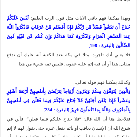
وبهذا يمكننا فهم باقي الآيات مثل قول الرب العليم:
لَيْسَ عَلَيْكُمْ
جُنَاحٌ أَن تَبْتَغُواْ فَضْلاً مِّن رَّبِّكُمْ فَإِذَا أَفَضْتُم مِّنْ عَرَفَاتٍ فَاذْكُرُواْ اللّهَ
عِندَ الْمَشْعَرِ الْحَرَامِ وَاذْكُرُوهُ كَمَا هَدَاكُمْ وَإِن كُنتُم مِّن قَبْلِهِ لَمِنَ
الضَّآلِّينَ [البقرة : 198]
فلا يعني أنك تاجرت مثلا في مكة عند الكعبة أنه عليك أن تدفع
مقابل هذا أو أن فيه إثم عليه عقوبة, فليس ثمة شيء من هذا.
وكذلك يمكننا فهم قوله تعالى:
وَالَّذِينَ يُتَوَفَّوْنَ مِنكُمْ وَيَذَرُونَ أَزْوَاجاً يَتَرَبَّصْنَ بِأَنفُسِهِنَّ أَرْبَعَةَ أَشْهُرٍ
وَعَشْراً فَإِذَا بَلَغْنَ أَجَلَهُنَّ فَلاَ جُنَاحَ عَلَيْكُمْ فِيمَا فَعَلْنَ فِي أَنفُسِهِنَّ
بِالْمَعْرُوفِ وَاللّهُ بِمَا تَعْمَلُونَ خَبِيرٌ [البقرة : 234]
فنلاحظ هنا أن الله قال: “فلا جناح عليكم فيما فعلن”, فأين في
شرع الله أن الإنسان يعاقب أو يأثم بفعل غيره حتى يقول لهم لا إثم