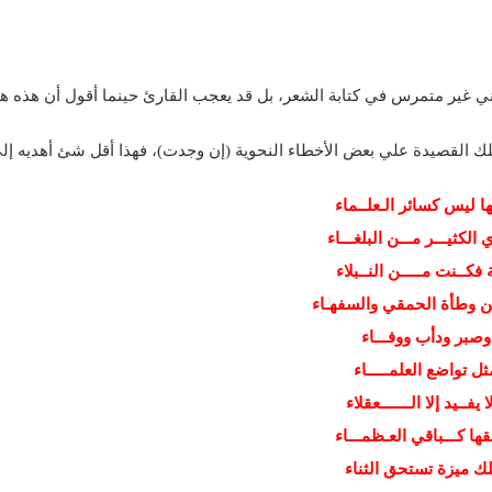
نني غير متمرس في كتابة الشعر، بل قد يعجب القارئ حينما أقول أن هذه ه
لك القصيدة علي بعض الأخطاء النحوية (إن وجدت)، فهذا أقل شئ أهديه إلي
ها ليس كسائر الـعلــماء
ثيـــر مـــن البلغـــاء
كــنت مـــــن النــبلاء
من وطأة الحمقي والسفهـاء
وصبر ودأب ووفـــاء
 تواضع العلمـــــاء
ـيد إلا الـــــــعقلاء
 كـــباقي العـظمـــاء
لك ميزة تستحق الثناء