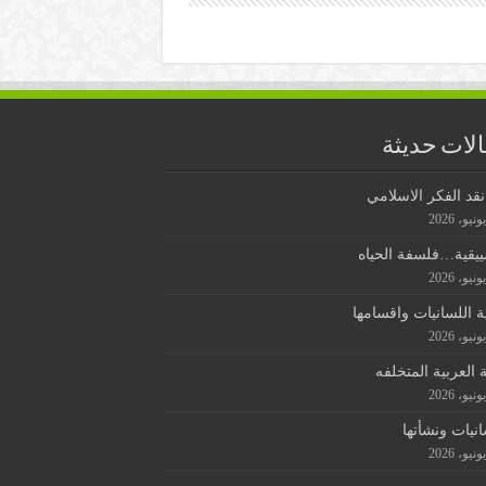
لات حديثة
قد الفكر الاسلامي
ييقية…فلسفة الحياه
ة اللسانيات واقسامها
ة العربية المتخلفه
انيات ونشأتها