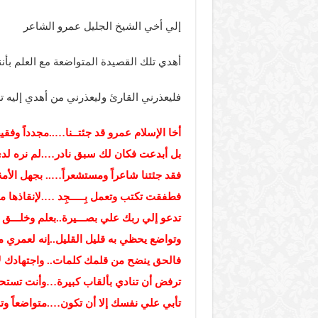
إلي أخي الشيخ الجليل عمرو الشاعر
أهدي تلك القصيدة المتواضعة مع العلم بأ
فليعذرني القارئ وليعذرني من أهدي إليه ت
أخا الإسلام عمرو قد جئتــنا…..مجدداً وفقي
بل أبدعت فكان لك سبق نادر….لم نره لدي الك
فقد جئتنا شاعراً ومستشعراً….. بجهل الأمة ف
فطفقت تكتب وتعمل بِـــــجِد ….لإنقاذها 
تدعو إلي ربك علي بصـــيرة..بعلم وخلـــق 
وتواضع يحظي به قليل القليل..إنه لعمري مثل
فالحق ينضح من قلمك كلمات.. واجتهادك لا يفـ
ترفض أن تنادي بألقاب كبيرة…وأنت تستحقها
تأبي علي نفسك إلا أن تكون….متواضعاً وت