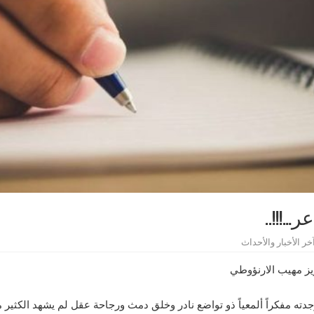
!!!..
خر الأخبار والأحداث
يز مهيب الارنؤوطي
دته مفكراً ألمعياً ذو تواضع نادر وخلق دمث ورجاحة عقل لم يشهد الكثير 