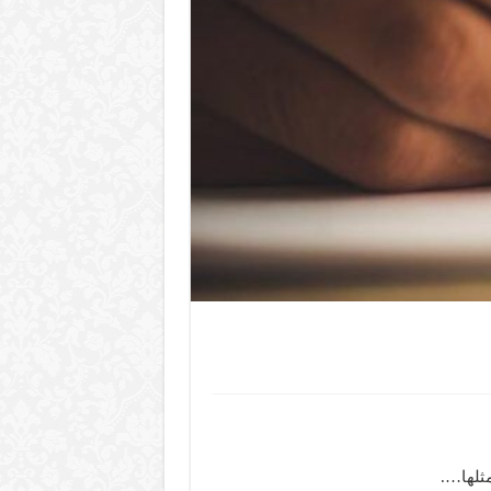
مثلها….