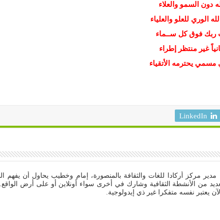
 دون السمو والعلاء
ه الوري للعلو والعلياء
ب ربك فوق كل ســماء
ياً غير منتظر إطراء
 مسمي يحترمه الأتقياء
LinkedIn
مدير مركز أركادا للغات والثقافة بالمنصورة، إمام وخطيب يحاول أن يفهم الن
ديد من الأنشطة الثقافية وشارك في أخرى سواء أونلاين أو على أرض الواقع. م
آن يعتبر نفسه متفكرا غير ذي إيدولوجية.