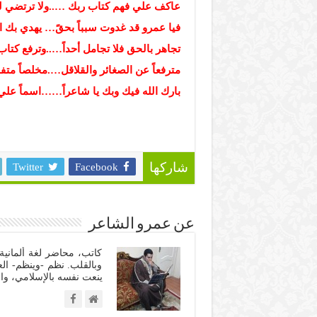
عاكف علي فهم كتاب ربك …..ولا ترتضي له
فيا عمرو قد غدوت سبباً بحقً… يهدي بك الل
تجاهر بالحق فلا تجامل أحداً…..وترفع كتا
مترفعاً عن الصغائر والقلاقل….مخلصاً متفان
بارك الله فيك وبك يا شاعراً……اسماً علي
Twitter
Facebook
شاركها
عن عمرو الشاعر
كاتب، محاضر لغة ألمانية 
وبالقلب. نظم -وينظم- الع
ينعت نفسه بالإسلامي، وال