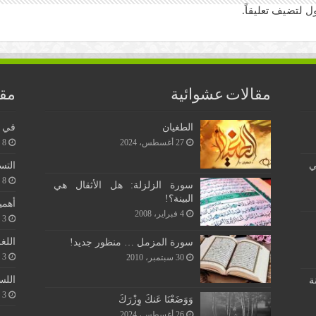
ل
لتضيف تعليقاً.
مقالات عشوائية
مقا
الطغيان
في ن
27 أغسطس، 2024
8 يونيو، 2026
ي
التس
8 يونيو، 2026
سورة الزلزلة: هل الأثقال هي
البينة؟!
أهمي
4 فبراير، 2008
3 يونيو، 2026
اللغ
سورة المزمل … منظور جديد!
3 يونيو، 2026
30 سبتمبر، 2010
اللس
ة
3 يونيو، 2026
وَوَضَعْنَا عَنكَ وِزْرَكَ
26 أغسطس، 2024