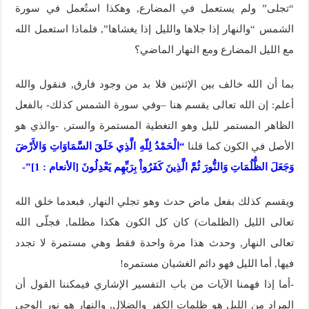
“تجلى” ولم يستعمل في المضارع, وهكذا استُعمل في سورة
الشمس “والنهار إذا جلاها والليل إذا يغشاها”, فلماذا استعمل الله
مع الليل المضارع ومع النهار الماضي؟
بما أن الله خالف بين الإثنين فلا بد من وجود فارق, فنقول والله
أعلم: إن الله تعالى يقسم هنا –وفي سورة الشمس كذلك- بالفعل
الظاهر المستمر لليل وهو التغطية المستمرة والستر, -والذي هو
الأصل في الكون كما قلنا
“الْحَمْدُ لِلّهِ الَّذِي خَلَقَ السَّمَاوَاتِ وَالأَرْضَ
وَجَعَلَ الظُّلُمَاتِ وَالنُّورَ ثُمَّ الَّذِينَ كَفَرُواْ بِرَبِّهِم يَعْدِلُونَ [الأنعام : 1]”-
ويقسم كذلك بفعل ماض حدث وهو تجلي النهار, فبعدما خلق الله
تعالى الليل (الظلمات) كان كل الكون هكذا مظلما, فجلّى الله
تعالى النهار, وحدث هذا مرة واحدة فقط وهي مستمرة لا تجدد
فيها, أما الليل فهو دائم الغشيان مستمره!
-أما إذا فهمنا الآيات من باب التفسير الإشاري فيمكننا القول أن
المراد من الليل هو ظلمات الكفر والضلال, والنهار هو نور الوحي