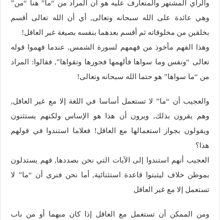
والرأي المشتهر والمتعارف عليه هو أن المراد من “ما” هنا “من”
وهي عائدة على الله سبحانه وتعالى, أي أن الله تعالى أقسم
بخلقين من مخلوقاته ثم أقسم بعدهما بنفسه بصيغة غير العاقل!
وهذا الفهم مأخوذ من فهمهم لسورة الشمس, عندما فهموا قوله
تعالى “ونفس وما سواها فألهمها فجورها وتقواها”, فقالوا: المراد
من “ما سواها” هو حتما الله سبحانه وتعالى!
والعجيب أن “ما” لا تستعمل أساسا في اللغة إلا مع غير العاقل,
وهم يقرون بذلك, ويرون أن هذا هو الإساس ولكنهم يستثنون
ويقولون بجواز استعمالها مع العاقل! فعلاما استندوا في قولهم
هذا؟
العجيب أنهم استندوا إلى الآيات التي نحن بصددها, فهم يستدلون
بموطن خلاف ليثبتوا قاعدة استثنائية, أما نحن فنرى أن “ما” لا
تستعمل إلا مع غير العاقل
ومن الممكن أن تستعمل مع العاقل إذا كان مبهما أو من باب