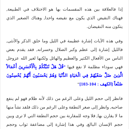
إذا فالعلاقة بين هذه المقسمات بها هو الاختلاف في الطبيعة,
فهناك النقيض الذي يكون مع نقيضه واحدا, وهناك الصغير الذي
يتكون منه النقيضان.
وفي هذه الآيات إشارة عظيمة في الليل وما خلق الذكر والأنثى,
فالليل إشارة إلى عظم وكبر الضلال وخسرانه, فقد يقدم بعض
الناس من الأفعال الكثير والعظيم والهائل ولكنها لغير الله عزوجل
فهي سوداء مظلمة لا نفع فيها
“قُلْ هَلْ نُنَبِّئُكُمْ بِالْأَخْسَرِينَ أَعْمَالاً
الَّذِينَ ضَلَّ سَعْيُهُمْ فِي الْحَيَاةِ الدُّنْيَا وَهُمْ يَحْسَبُونَ أَنَّهُمْ يُحْسِنُونَ
صُنْعاً [الكهف : 104-103]
“
فانظر إلى حجم الليل وعلى الرغم من ذلك لأنه ظلام فهو لم ينفع
صاحبه, وانظر إلى صغر النطفة وعلى الرغم من ذلك فلقد نشأ منها
ما لا يقارن بها, فلا وجه للمقارنة بين حجم النطفة التي لا ترى وبين
حجم الإنسان البالغ, وفي هذا إشارة إلى مضاعفة ثواب وحجم