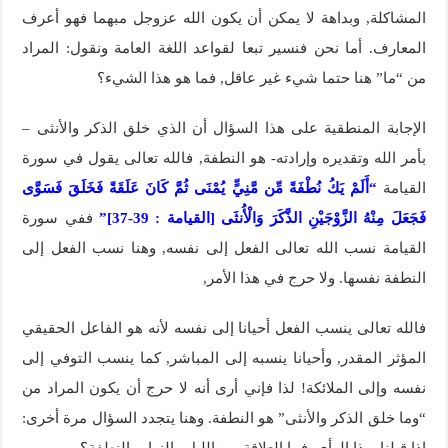
المشاكلة, وبداهة لا يمكن أن يكون الله عزوجل مبهما فهو أعرف
المعارف. أما نحن فنسير تبعا لقواعد اللغة العامة ونقول: المراد
من “ما” هنا حتما شيء غير عاقل, فما هو هذا الشيء؟
الإجابة المنطقية على هذا السؤال أن الذي خلق الذكر والأنثى –
بأمر الله وتقديره وإرادته- هو النطفة, فالله تعالى يقول في سورة
القيامة
“أَلَمْ يَكُ نُطْفَةً مِّن مَّنِيٍّ يُمْنَى ثُمَّ كَانَ عَلَقَةً فَخَلَقَ فَسَوَّى
فَجَعَلَ مِنْهُ الزَّوْجَيْنِ الذَّكَرَ وَالْأُنثَى [القيامة : 39-37]”
ففي سورة
القيامة نسب الله تعالى الفعل إلى نفسه, وهنا نسب الفعل إلى
النطفة نفسها. ولا حرج في هذا الأمر,
فالله تعالى ينسب الفعل أحيانا إلى نفسه لأنه هو الفاعل الحقيقي
المؤثر المقدر, وأحيانا ينسبه إلى المباشر, كما ينسب التوفي إلى
نفسه وإلى الملائكة! لذا فإني أرى أنه لا حرج أن يكون المراد من
“وما خلق الذكر والأنثى” هو النطفة. وهنا يتجدد السؤال مرة أخرى:
إذا قبلنا بهذا الرأي, فما العلاقة بين الليل والنهار والنطفة؟