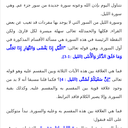
نتناول اليوم بإذن الله وعونه سورة جديدة من سور جزء عم, وهي
سورة الليل.
وسورة الليل من السور التي لا يوجد بها مفردات قد تغيب عن بعض
القراء, فكلها والحمدلله تعالى سهلة ميسرة لكل قارئ. ولكن
النقطة الرئيسة في هذه السورة هي مسألة الأقسام المذكورة في
أول السورة, وهي قوله تعالى:
“َاللَّيْلِ إِذَا يَغْشَى وَالنَّهَارِ إِذَا تَجَلَّى
وَمَا خَلَقَ الذَّكَرَ وَالْأُنثَى [الليل :1-3],
فما هي العلاقة بين هذه الآيات الثلاثة وبين المقسم عليه وهو قوله
تعالى
“ِإنَّ سَعْيَكُمْ لَشَتَّى [الليل : 4]
؟ فكما قلنا مسبقا أنه لا بد من
وجود علاقة قوية بين المقسم به والمقسم عليه, وكذلك بقية
السورة, وإلا يصير الكلام فاقد الترابط.
فما هي العلاقة بين هذه المقسم به وعليه والسورة, نبدأ متوكلين
على الله فنقول:
تبدأ السورة بقوله تعالى:
“والليل إذا يغشى”
والغشيان معروف