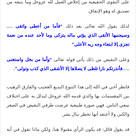
على التقوى الحقيقية من إخلاص العمل لله عزوجل وما يتبعه من
تصديق له وهو الإنفاق,
لذلك يقول الله تعالى بعد ذلك
“فأما من أعطى واتقى ….
وسيجنبها الأتقى الذي يؤتي ماله يتزكى وما لأحد عنده من نعمة
تجزى إلا ابتغاء وجه ربه الأعلى”
وعلى النقيض من ذلك يأتي قوله تعالى
“وأما من بخل واستغنى
…..فأنذرتكم نارا تلظى لا يصلاها إلا الأشقى الذي كذب وتولى”.
فانظر أخي في الله إلى هذا التنوع البديع العجيب والفارق الرهيب
بين المقسمات بها والذي قدمه الله عزوجل ليدلل به على اختلاف
سعي الناس, فهي صورة طبيعية عرضت طرفي النقيض في الصغر
والكبر, ولا أعتقد أنها تخطر ببال بشر.
قد يقول قائل: قد يكون الرأي مقبولا هنا, ولكن ماذا تقول في آية