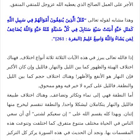
الأجر على العمل الصالح الذي يعطيه الله عزوجل للمتقي المنفق,
وهذا مشابه لقوله تعالى
“مَّثَلُ الَّذِينَ يُنفِقُونَ أَمْوَالَهُمْ فِي سَبِيلِ اللّهِ
كَمَثَلِ حَبَّةٍ أَنبَتَتْ سَبْعَ سَنَابِلَ فِي كُلِّ سُنبُلَةٍ مِّئَةُ حَبَّةٍ وَاللّهُ يُضَاعِفُ
لِمَن يَشَاءُ وَاللّهُ وَاسِعٌ عَلِيمٌ [البقرة : 261]”.
إذا فالله تعالى يبرز في هذه الآيات الثلاثة ثلاثة أنواع اختلاف, فهناك
اختلاف الهيئة والظهور كما بين الليل والنهار, فالليل وإن كان الأكبر
فإن النهار هو الأنفع والأظهر! وهناك اختلاف حجم كما بين الليل
والنطفة, فالليل على كبره لا خير فيه وهو ممحوق,
أما النطفة فهي إلى نماء وتكاثر وتضاعف, وهناك اختلاف طبيعة
فالليل والنهار يتكاملان ليشكلا واحدا, والنطفة تنقسم ليخرج منها
إثنان. وبهذا كله يقسم الله على ” إن سعيكم لشتى” أي أن سعي
الناس في الحياة مختلف متنوع متفرق, كما اختلفت وتنوعت هذه
المقسمات بها. ونجد أن الحديث في هذه السورة يركز كل التركيز