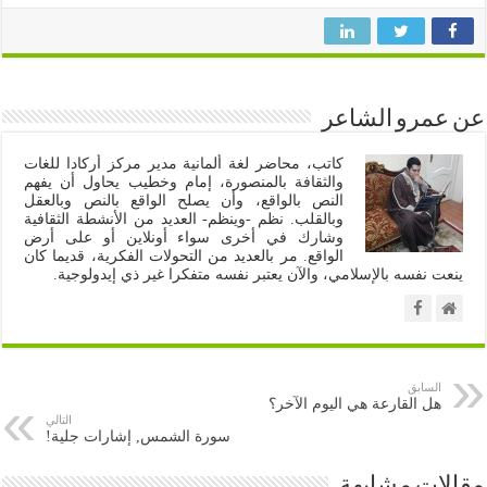
عن عمرو الشاعر
كاتب، محاضر لغة ألمانية مدير مركز أركادا للغات
والثقافة بالمنصورة، إمام وخطيب يحاول أن يفهم
النص بالواقع، وأن يصلح الواقع بالنص وبالعقل
وبالقلب. نظم -وينظم- العديد من الأنشطة الثقافية
وشارك في أخرى سواء أونلاين أو على أرض
الواقع. مر بالعديد من التحولات الفكرية، قديما كان
ينعت نفسه بالإسلامي، والآن يعتبر نفسه متفكرا غير ذي إيدولوجية.
السابق
هل القارعة هي اليوم الآخر؟
التالي
سورة الشمس, إشارات جلية!
مقالات مشابهة