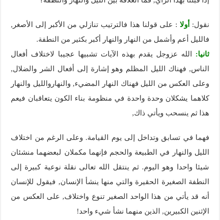
نقول:
أولا
: على قولنا هذا فالترتيب تنازلي من الأكبر إلى الأصغر,
فالليل أعم وأشمل من النهار والنهار أكبر بكثير من النطفة.
ثانيا:
الله عزوجل يقدم بهذه الآيات تشبيها عجيبا لاختلاف أفعال
الناس, فهناك الليل المظلم وهو إشارة إلى أفعال الشر والضلال,
وعلى العكس من الليل فهناك النهار المضيء, والنهاروالليل والنهار
كلاهما يشكلان وحدة واحدة في منظومة بناء الكون يتعاقبان فيعم
هذا ثم ينسحب ويأتي ذاك,
فهما في تسابق وتداخل إلى يوم القيامة. وعلى الرغم من اختلاف
الليل والنهار في الطبيعة والحجم فإنهما مكملان لبعضهما منشئان
شيئا واحدا وهو اليوم. ثم ينتقل الله تعالى نقلة نوعية كبيرة إلى
النطفة الصغيرة الحقيرة والتي منها ينشأ الإنسان, فيقول للإنسان
أنه قد يأتي من هذا الواحد الصغير تنوع واختلاف, على العكس من
الإثنين الكبيرين, الذين منهما نشأ شيء واحد!