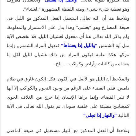
وهو تغطية شيء بشيء, ومنه اللفظة المشهورة “الغشاء”,
ونلاحظ هنا أن الله تعالى استعمل الفعل المذكور مع الليل في
صيغة المضارع وهو “يغشى” وهذا يدل على الاستمرار والمداومة.
ولم يذكر الله تعالى هنا أي مفعول لغشيان الليل, فلا نخصص الآية
مثل آية الشمس
“والليل إذا يغشاها”
فنقول المراد الشمس, وإنما
نتركها هكذا عامة فيكون المراد من ذلك غشيان الليل لكل ما
يغشاه من كائنات وأراض وكواكب…. إلخ.
والملاحظ أن الليل هو الأصل في الكون, فكل الكون غارق في ظلام
دامس, ففي الفضاء على الرغم من وجود النجوم والكواكب إلا أنها
لا تنير الفضاء, وإنما يراها الإنسان إذا خرج من الغلاف الجوي
كمصابيح مضيئة على خلفية سوداء. ثم يقول الله تعالى في الآية
التالية
“والنهار إذا تجلى”
ونلاحظ أن الفعل المذكور مع النهار مستعمل في صيغة الماضي